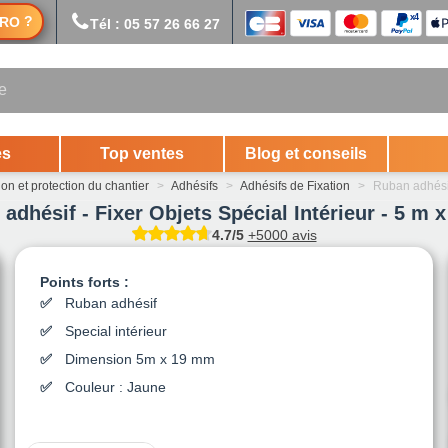
?
RO
Tél : 05 57 26 66 27
es
Top ventes
Blog et conseils
on et protection du chantier
>
Adhésifs
>
Adhésifs de Fixation
>
Ruban adhésif
adhésif - Fixer Objets Spécial Intérieur - 5 m
4.7/5
+5000 avis
Points forts :
Ruban adhésif
Special intérieur
Dimension 5m x 19 mm
Couleur : Jaune