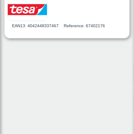
EAN13:
4042448337467
Reference:
67402176