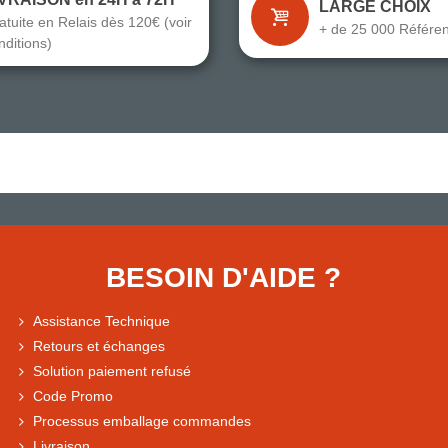
LARGE CHOIX
atuite en Relais dès 120€ (voir
+ de 25 000 Référe
nditions)
BESOIN D'AIDE ?
Assistance Technique
Retours et échanges
Solution paiement refusé
Code Promo
Processus emballage commandes
Livraison