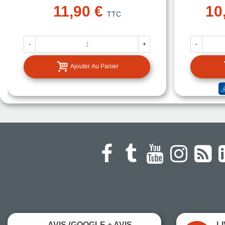
11,90 €
10
TTC
-
+
-
Ajouter Au Panier
AVIS (GOOGLE + AVIS
L