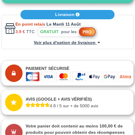
Livraison
En point relais
Le Mardi 11 Août
3.9 €
TTC
GRATUIT
pour les
PRO
Voir plus d'option de livraison
PAIEMENT SÉCURISÉ
AVIS (GOOGLE + AVIS VÉRIFIÉS)
4.8 / 5 sur + de 5000 avis
Votre panier doit contenir au moins 100,00 € de
produits pour pouvoir obtenir des récompenses