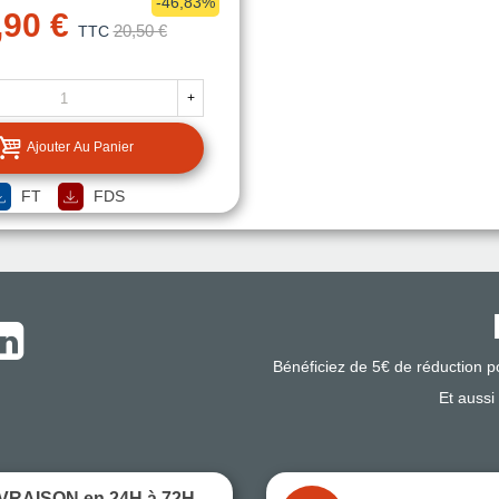
-46,83%
,90 €
20,50 €
TTC
+
Ajouter Au Panier
FT
FDS
Bénéficiez de 5€ de réduction 
Et aussi
IVRAISON en 24H à 72H