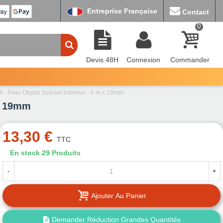
Entreprise Française
Contact
0
Devis 48H
Connexion
Commander
 - Fixer Objets Spécial Intérieur - 5 m x 19mm
 x 19mm
13,30 €
TTC
En stock
29 Produits
-
+
Ajouter Au Panier
Demander Réduction Grandes Quantités