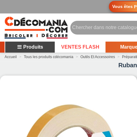
Vous êtes
P
Produits
VENTES FLASH
Marqu
Accueil
>
Tous les produits cdécomania
>
Outils Et Accessoires
>
Préparati
Ruban 