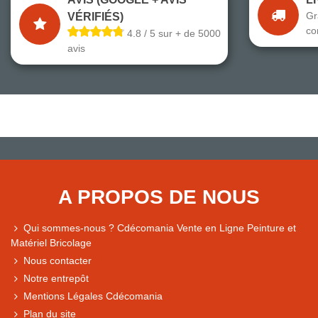
Gr
VÉRIFIÉS)
co
4.8 / 5 sur + de 5000
avis
A PROPOS DE NOUS
Qui sommes-nous ? Cdécomania Vente en Ligne Peinture et
Matériel Bricolage
Nous contacter
Notre entrepôt
Mentions Légales Cdécomania
Plan du site