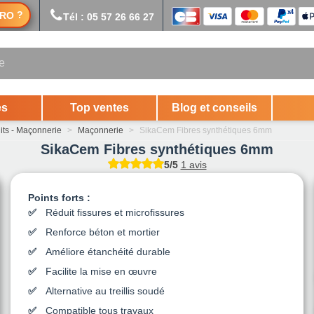
?
RO
Tél : 05 57 26 66 27
es
Top ventes
Blog et conseils
its - Maçonnerie
>
Maçonnerie
>
SikaCem Fibres synthétiques 6mm
SikaCem Fibres synthétiques 6mm
5/5
1 avis
Points forts :
Réduit fissures et microfissures
Renforce béton et mortier
Améliore étanchéité durable
Facilite la mise en œuvre
Alternative au treillis soudé
Compatible tous travaux