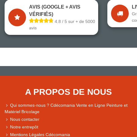
AVIS (GOOGLE + AVIS
L
Gr
VÉRIFIÉS)
co
4.8 / 5 sur + de 5000
avis
A PROPOS DE NOUS
Qui sommes-nous ? Cdécomania Vente en Ligne Peinture et
Matériel Bricolage
Nous contacter
Notre entrepôt
Mentions Légales Cdécomania