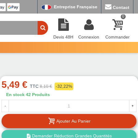
Entreprise Française
Contact
0
Devis 48H
Connexion
Commander
5,49 €
TTC
8,10 €
-32,22%
En stock
42 Produits
-
+
Ajouter Au Panier
Demander Réduction Grandes Quantités