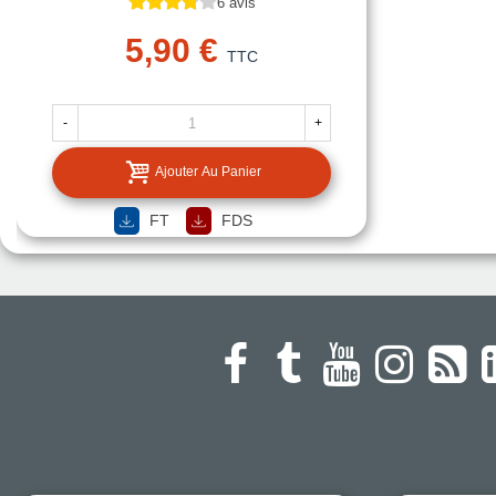
6 avis
5,90 €
TTC
-
+
Ajouter Au Panier
FT
FDS