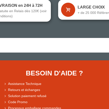
IVRAISON en 24H à 72H
LARGE CHOIX
atuite en Relais dès 120€ (voir
+ de 25 000 Référe
nditions)
BESOIN D'AIDE ?
Assistance Technique
Retours et échanges
Solution paiement refusé
Code Promo
Processus emballage commandes