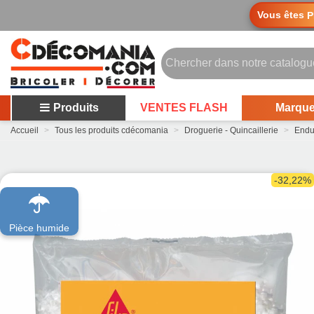
Vous êtes
P
Produits
VENTES FLASH
Marqu
Accueil
>
Tous les produits cdécomania
>
Droguerie - Quincaillerie
>
Endu
-32,22%
Pièce humide