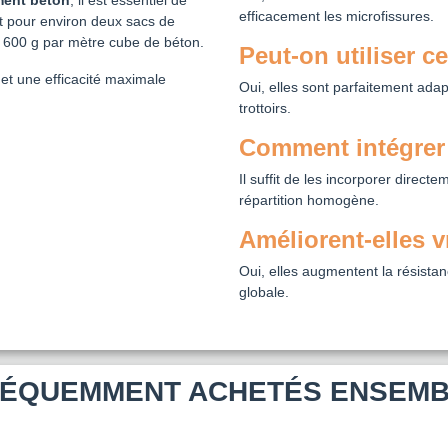
ment béton
, il est essentiel de
efficacement les microfissures.
 pour environ deux sacs de
er 600 g par mètre cube de béton.
Peut-on utiliser c
et une efficacité maximale
Oui, elles sont parfaitement ada
trottoirs.
Comment intégrer 
Il suffit de les incorporer direc
répartition homogène.
Améliorent-elles v
Oui, elles augmentent la résistanc
globale.
ÉQUEMMENT ACHETÉS ENSEM