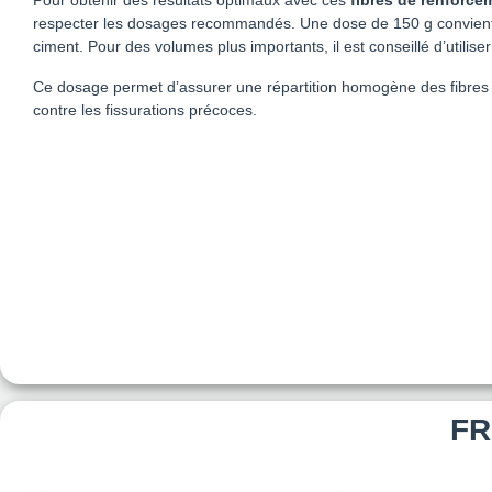
Pour obtenir des résultats optimaux avec ces
fibres de renforce
respecter les dosages recommandés. Une dose de 150 g convient
ciment. Pour des volumes plus importants, il est conseillé d’utilis
Ce dosage permet d’assurer une répartition homogène des fibres 
contre les fissurations précoces.
FR