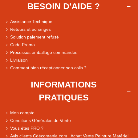
BESOIN D'AIDE ?
Assistance Technique
Retours et échanges
Solution paiement refusé
Code Promo
Processus emballage commandes
Livraison
Note du magasin sur Google
Comment bien réceptionner son colis ?
Comparaison des performances du magasin
+ de 5 500 avis
INFORMATIONS
● Exceptionnel
PRATIQUES
Express, Chez vous, Point relais, Retrait magasin
● Exceptionnel
Mon compte
Retours sous 14 jours
Conditions Générales de Vente
Vous êtes PRO ?
Avis clients Cdécomania.com | Achat Vente Peinture Matériel