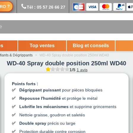
?
RO
Tél : 05 57 26 66 27
es
Top ventes
Blog et conseils
fiants & Dégrippants
>
WD-40 Spray double position 250ml WD40
WD-40 Spray double position 250ml WD40
1/5
1 avis
Points forts :
Dégrippant puissant
pour pièces bloquées
Repousse l'humidité
et protège le métal
Lubrifie les mécanismes
et supprime grincements
Nettoie graisse, goudron et saletés
Double spray
précis ou large
Protection durable contre corrosion