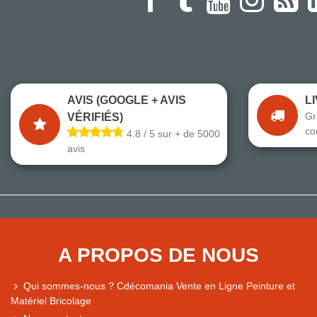
AVIS (GOOGLE + AVIS
L
Gr
VÉRIFIÉS)
co
4.8 / 5 sur + de 5000
avis
A PROPOS DE NOUS