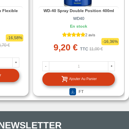
 Flexible
WD-40 Spray Double Position 400ml
WD40
En stock
2 avis
-16,58%
-16,36%
,70 €
9,20 €
11,00 €
TTC
+
-
+
r
Ajouter Au Panier
FT
NEWSLETTER