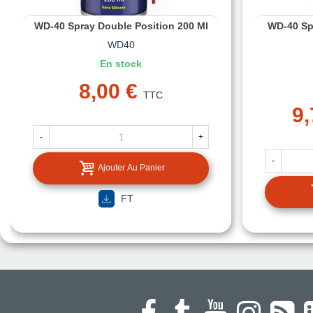
WD-40 Spray Double Position 200 Ml
WD-40 Sp
WD40
En stock
8,00 €
TTC
9,
-
+
-
Ajouter Au Panier
FT