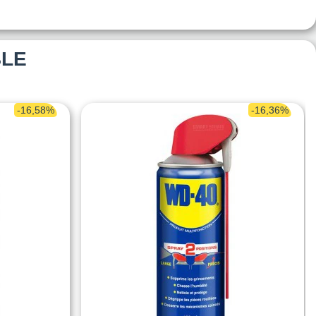
BLE
-16,58%
-16,36%