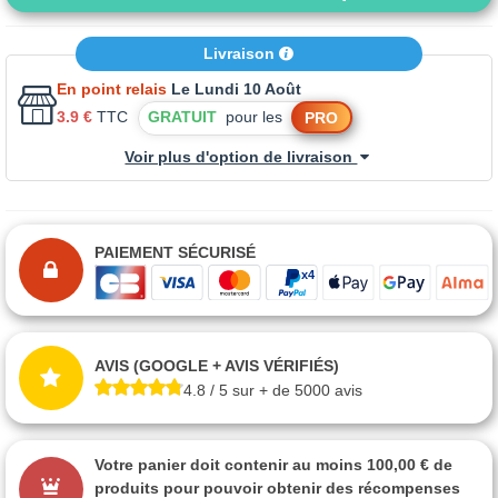
Livraison
En point relais
Le Lundi 10 Août
3.9 €
TTC
GRATUIT
pour les
PRO
Voir plus d'option de livraison
PAIEMENT SÉCURISÉ
AVIS (GOOGLE + AVIS VÉRIFIÉS)
4.8 / 5 sur + de 5000 avis
Votre panier doit contenir au moins 100,00 € de
produits pour pouvoir obtenir des récompenses