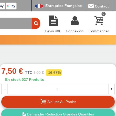
Entreprise Française
Contact
0
Devis 48H
Connexion
Commander
7,50 €
TTC
9,00 €
-16,67%
En stock
527 Produits
-
+
Ajouter Au Panier
Demander Réduction Grandes Quantités