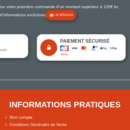
pour votre première commande d'un montant supérieur à 120€ ttc.
 d'informations exclusives
Je M'inscris
PAIEMENT SÉCURISÉ
nces
Note du magasin sur Google
Comparaison des performances du magasin
+ de 5 500 avis
● Exceptionnel
Express, Chez vous, Point relais, Retrait magasin
INFORMATIONS PRATIQUES
● Exceptionnel
Retours sous 14 jours