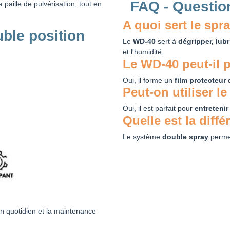
FAQ - Questio
a paille de pulvérisation, tout en
A quoi sert le spr
ble position
Le
WD-40
sert à
dégripper, lubr
et l'humidité.
Le WD-40 peut-il p
Oui, il forme un
film protecteur
q
Peut-on utiliser l
Oui, il est parfait pour
entretenir
Quelle est la diff
Le système
double spray
permet
ien quotidien et la maintenance