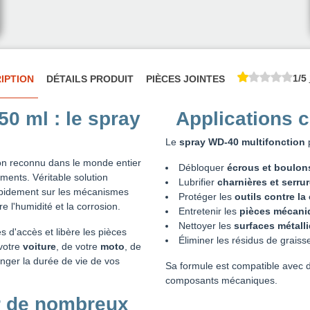
1/5
IPTION
DÉTAILS PRODUIT
PIÈCES JOINTES
0 ml : le spray
Applications 
Le
spray WD-40 multifonction
p
ion reconnu dans le monde entier
Débloquer
écrous et boulons
ments. Véritable solution
Lubrifier
charnières et serru
rapidement sur les mécanismes
Protéger les
outils contre la
e l'humidité et la corrosion.
Entretenir les
pièces mécani
Nettoyer les
surfaces métall
s d'accès et libère les pièces
Éliminer les résidus de grais
 votre
voiture
, de votre
moto
, de
onger la durée de vie de vos
Sa formule est compatible avec 
composants mécaniques.
r de nombreux