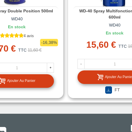
ray Double Position 500ml
WD-40 Spray Multifonction
600ml
WD40
WD40
En stock
En stock
4 avis
15,60 €
-16,38%
70 €
18
TTC
11,60 €
TTC
-
+
Ajouter Au Panie
Ajouter Au Panier
FT