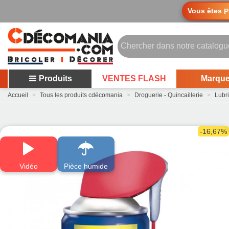
Vous êtes
P
Produits
VENTES FLASH
Marqu
Accueil
>
Tous les produits cdécomania
>
Droguerie - Quincaillerie
>
Lubri
-16,67%
Vidéo
Pièce humide