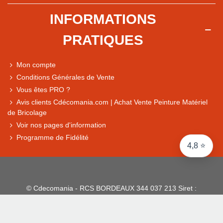
+ de 5 500 avis
INFORMATIONS
● Exceptionnel
PRATIQUES
Express, Chez vous, Point relais, Retrait magasin
● Exceptionnel
Mon compte
Retours sous 14 jours
Conditions Générales de Vente
Vous êtes PRO ?
Avis clients Cdécomania.com | Achat Vente Peinture Matériel
● Exceptionnel
de Bricolage
CB, PayPal 4x, Google Pay, Apple Pay, Alma
Voir nos pages d'information
Programme de Fidélité
4,8 ⭐
© Cdecomania - RCS BORDEAUX 344 037 213 Siret :
344 037 213 001 31 - 1922-2026 Tous droits réservés