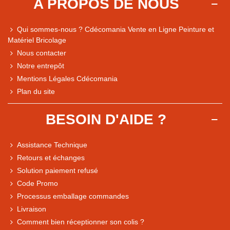
A PROPOS DE NOUS
Qui sommes-nous ? Cdécomania Vente en Ligne Peinture et
Matériel Bricolage
Nous contacter
Notre entrepôt
Mentions Légales Cdécomania
Plan du site
BESOIN D'AIDE ?
Assistance Technique
Retours et échanges
Solution paiement refusé
Code Promo
Processus emballage commandes
Livraison
Note du magasin sur Google
Comment bien réceptionner son colis ?
Comparaison des performances du magasin