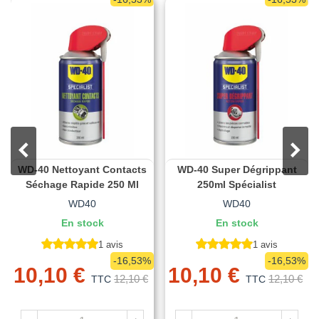
WD-40 Nettoyant Contacts
WD-40 Super Dégrippant
Séchage Rapide 250 Ml
250ml Spécialist
WD40
WD40
En stock
En stock
1 avis
1 avis
-16,53%
-16,53%
10,10 €
10,10 €
12,10 €
12,10 €
TTC
TTC