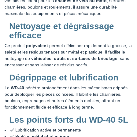
vos pièces. Idéal pour les
chaînes de vélo ou moto
, serrures,
charnières, boulons et roulements, il assure une durabilité
maximale des équipements et pièces mécaniques.
Nettoyage et dégraissage
efficace
Ce produit
polyvalent
permet d’éliminer rapidement la graisse, la
saleté et les résidus tenaces sur métal et plastique. Il facilite le
nettoyage de
véhicules, outils et surfaces de bricolage
, sans
encrasser et sans laisser de résidus nocifs.
Dégrippage et lubrification
Le
WD-40
pénètre profondément dans les mécanismes grippés
pour débloquer les pièces coincées. Il lubrifie les charnières,
boulons, engrenages et autres éléments mobiles, offrant un
fonctionnement fluide et efficace à long terme.
Les points forts du WD-40 5L
✅ Lubrification active et permanente
✅ Protège
métal et plastique