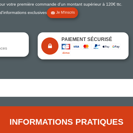
pour votre première commande d'un montant supérieur à 120€ ttc.
 d'informations exclusives
Je M'inscris
PAIEMENT SÉCURISÉ
nces
Note du magasin sur Google
Comparaison des performances du magasin
+ de 5 500 avis
● Exceptionnel
Express, Chez vous, Point relais, Retrait magasin
INFORMATIONS PRATIQUES
● Exceptionnel
Retours sous 14 jours