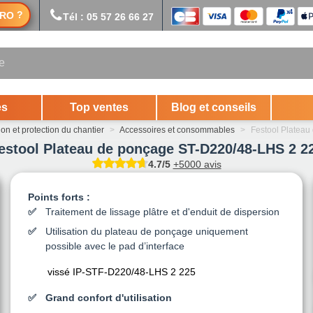
?
RO
Tél : 05 57 26 66 27
es
Top ventes
Blog et conseils
on et protection du chantier
>
Accessoires et consommables
>
Festool Platea
estool Plateau de ponçage ST-D220/48-LHS 2 2
4.7/5
+5000 avis
Points forts :
Traitement de lissage plâtre et d'enduit de dispersion
Utilisation du plateau de ponçage uniquement
possible avec le pad d’interface
vissé IP-STF-D220/48-LHS 2 225
Grand confort d'utilisation