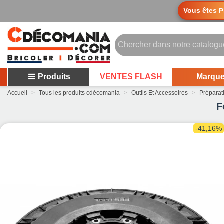
Vous êtes
P
Produits
VENTES FLASH
Marqu
Accueil
>
Tous les produits cdécomania
>
Outils Et Accessoires
>
Préparati
F
-41,16%