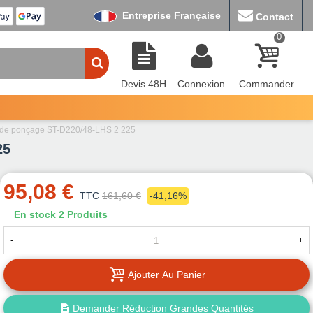
Entreprise Française
Contact
0
Devis 48H
Connexion
Commander
u de ponçage ST-D220/48-LHS 2 225
25
95,08 €
TTC
161,60 €
-41,16%
En stock
2 Produits
-
+
Ajouter Au Panier
Demander Réduction Grandes Quantités