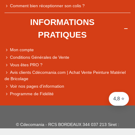
Note du magasin sur Google
Comment bien réceptionner son colis ?
Comparaison des performances du magasin
+ de 5 500 avis
INFORMATIONS
● Exceptionnel
PRATIQUES
Express, Chez vous, Point relais, Retrait magasin
● Exceptionnel
Mon compte
Retours sous 14 jours
Conditions Générales de Vente
Vous êtes PRO ?
Avis clients Cdécomania.com | Achat Vente Peinture Matériel
● Exceptionnel
de Bricolage
CB, PayPal 4x, Google Pay, Apple Pay, Alma
Voir nos pages d'information
Programme de Fidélité
4,8 ⭐
© Cdecomania - RCS BORDEAUX 344 037 213 Siret :
344 037 213 001 31 - 1922-2026 Tous droits réservés