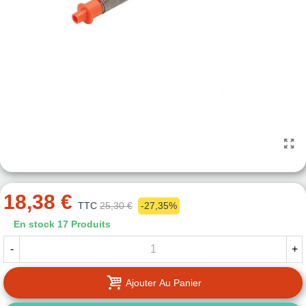
18,38 €
TTC
25,30 €
-27,35%
En stock
17 Produits
-
+
Ajouter Au Panier