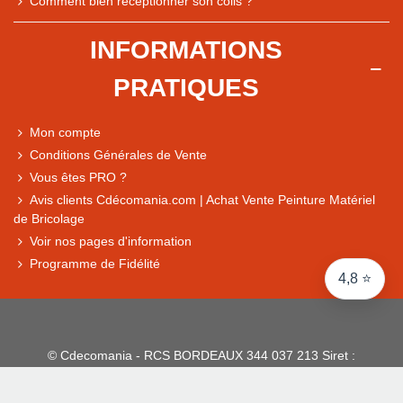
Comment bien réceptionner son colis ?
Comparaison des performances du magasin
+ de 5 500 avis
INFORMATIONS
● Exceptionnel
PRATIQUES
Express, Chez vous, Point relais, Retrait magasin
● Exceptionnel
Mon compte
Retours sous 14 jours
Conditions Générales de Vente
Vous êtes PRO ?
Avis clients Cdécomania.com | Achat Vente Peinture Matériel
● Exceptionnel
de Bricolage
CB, PayPal 4x, Google Pay, Apple Pay, Alma
Voir nos pages d'information
Programme de Fidélité
4,8 ⭐
© Cdecomania - RCS BORDEAUX 344 037 213 Siret :
344 037 213 001 31 - 1922-2026 Tous droits réservés