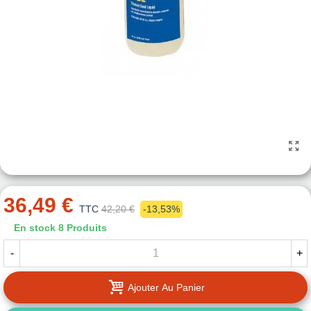
36,49 €
TTC
42,20 €
-13,53%
En stock
8 Produits
-
+
Ajouter Au Panier