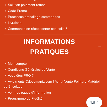
Solution paiement refusé
Code Promo
Processus emballage commandes
Livraison
Note du magasin sur Google
Comment bien réceptionner son colis ?
Comparaison des performances du magasin
+ de 5 500 avis
INFORMATIONS
● Exceptionnel
PRATIQUES
Express, Chez vous, Point relais, Retrait magasin
● Exceptionnel
Mon compte
Retours sous 14 jours
Conditions Générales de Vente
Vous êtes PRO ?
Avis clients Cdécomania.com | Achat Vente Peinture Matériel
● Exceptionnel
de Bricolage
CB, PayPal 4x, Google Pay, Apple Pay, Alma
Voir nos pages d'information
Programme de Fidélité
4,8 ⭐