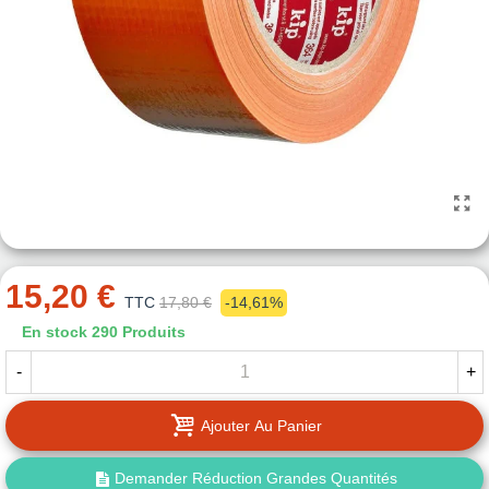
15,20 €
TTC
17,80 €
-14,61%
En stock
290 Produits
-
+
Ajouter Au Panier
Demander Réduction Grandes Quantités