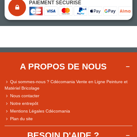
PAIEMENT SÉCURISÉ
A PROPOS DE NOUS
Qui sommes-nous ? Cdécomania Vente en Ligne Peinture et
Matériel Bricolage
Nous contacter
Notre entrepôt
Mentions Légales Cdécomania
Plan du site
BESOIN D'AIDE ?