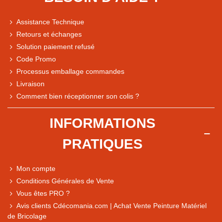
Assistance Technique
Retours et échanges
Solution paiement refusé
Code Promo
Processus emballage commandes
Livraison
Note du magasin sur Google
Comment bien réceptionner son colis ?
Comparaison des performances du magasin
+ de 5 500 avis
INFORMATIONS
● Exceptionnel
PRATIQUES
Express, Chez vous, Point relais, Retrait magasin
● Exceptionnel
Mon compte
Retours sous 14 jours
Conditions Générales de Vente
Vous êtes PRO ?
Avis clients Cdécomania.com | Achat Vente Peinture Matériel
● Exceptionnel
de Bricolage