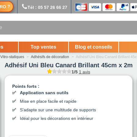
?
RO
Tél : 05 57 26 66 27
es
Top ventes
Blog et conseils
 Vitro-statiques
>
Adhésifs de décoration
>
Adhésif Uni Bleu Canard Brillant 45
Adhésif Uni Bleu Canard Brillant 45cm x 2m
1/5
1 avis
Points forts :
Application sans outils
Mise en place facile et rapide
S’adapte sur une multitude de supports
Idéal pour les décorations en intérieur