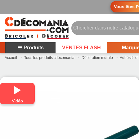
Vous êtes
P
Produits
VENTES FLASH
Marqu
Accueil
>
Tous les produits cdécomania
>
Décoration murale
>
Adhésifs et
Vidéo