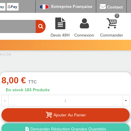
Entreprise Française
Contact
0
Devis 48H
Connexion
Commander
cm x 2m
8,00 €
TTC
En stock
183 Produits
-
+
Ajouter Au Panier
Demander Réduction Grandes Quantités