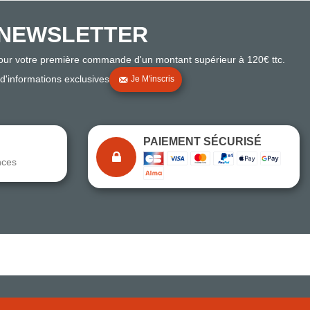
NEWSLETTER
pour votre première commande d'un montant supérieur à 120€ ttc.
 d'informations exclusives
Je M'inscris
PAIEMENT SÉCURISÉ
nces
Note du magasin sur Google
Comparaison des performances du magasin
+ de 5 500 avis
● Exceptionnel