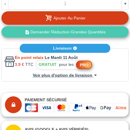
-
+
Ajouter Au Panier
Demander Réduction Grandes Quantités
Livraison
En point relais
Le Mardi 11 Août
3.9 €
TTC
GRATUIT
pour les
PRO
Voir plus d'option de livraison
PAIEMENT SÉCURISÉ
AVIS (GOOGLE + AVIS VÉRIFIÉS)