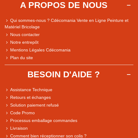
A PROPOS DE NOUS
Qui sommes-nous ? Cdécomania Vente en Ligne Peinture et
Matériel Bricolage
Nous contacter
Notre entrepôt
Mentions Légales Cdécomania
Plan du site
BESOIN D'AIDE ?
Assistance Technique
Retours et échanges
Solution paiement refusé
Code Promo
Processus emballage commandes
Livraison
Note du magasin sur Google
Comment bien réceptionner son colis ?
Comparaison des performances du magasin