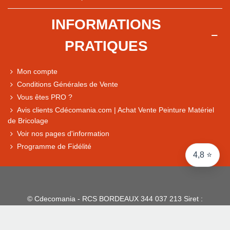
+ de 5 500 avis
INFORMATIONS
● Exceptionnel
PRATIQUES
Express, Chez vous, Point relais, Retrait magasin
● Exceptionnel
Mon compte
Retours sous 14 jours
Conditions Générales de Vente
Vous êtes PRO ?
Avis clients Cdécomania.com | Achat Vente Peinture Matériel
● Exceptionnel
de Bricolage
CB, PayPal 4x, Google Pay, Apple Pay, Alma
Voir nos pages d'information
Programme de Fidélité
4,8 ⭐
© Cdecomania - RCS BORDEAUX 344 037 213 Siret :
344 037 213 001 31 - 1922-2026 Tous droits réservés