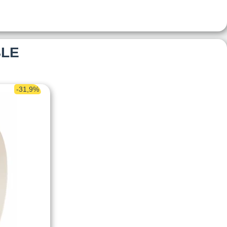
BLE
-31,9%