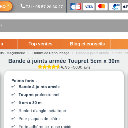
?
RO
Tél : 05 57 26 66 27
es
Top ventes
Blog et conseils
its - Maçonnerie
>
Enduits de Rebouchage
>
Bande à joints armée Toupret 5c
Bande à joints armée Toupret 5cm x 30m
4.7/5
+5000 avis
Points forts :
Bande à joints armée
Toupret
professionnel
5 cm x 30 m
Renfort d'angle métallique
Pour plaques de plâtre
Forte adhérence, pose rapide