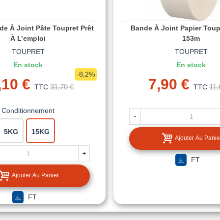
de À Joint Pâte Toupret Prêt
Bande À Joint Papier Toup
À L’emploi
153m
TOUPRET
TOUPRET
En stock
En stock
-8,2%
,10 €
7,90 €
31,70 €
11,
TTC
TTC
Conditionnement
-
5KG
15KG
Ajouter Au Panie
+
FT
Ajouter Au Panier
FT