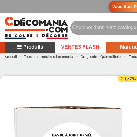
Vous êtes
P
Produits
VENTES FLASH
Marqu
Accueil
>
Tous les produits cdécomania
>
Droguerie - Quincaillerie
>
Endu
-29,82%