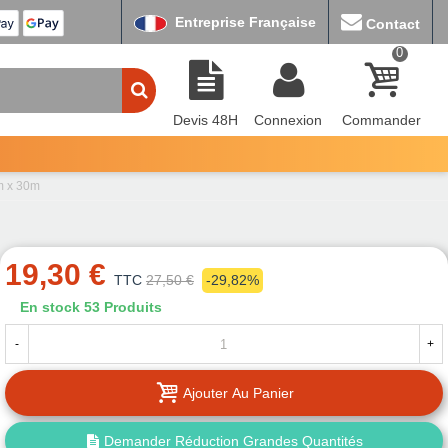
Entreprise Française
Contact
0
Devis 48H
Connexion
Commander
m x 30m
19,30 €
TTC
27,50 €
-29,82%
En stock
53 Produits
-
+
Ajouter Au Panier
Demander Réduction Grandes Quantités