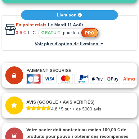
Livraison
En point relais
Le Mardi 11 Août
3.9 €
TTC
GRATUIT
pour les
PRO
Voir plus d'option de livraison
PAIEMENT SÉCURISÉ
AVIS (GOOGLE + AVIS VÉRIFIÉS)
4.8 / 5 sur + de 5000 avis
Votre panier doit contenir au moins 100,00 € de
produits pour pouvoir obtenir des récompenses