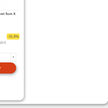
ret 5cm X
-31,9%
60 €
+
r