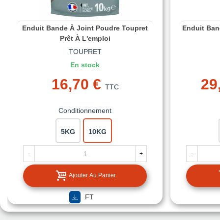
Enduit Bande À Joint Poudre Toupret
Enduit Ban
Prêt À L'emploi
TOUPRET
En stock
16,70 €
29
TTC
Conditionnement
5KG
10KG
-
+
-
Ajouter Au Panier
FT