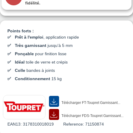
fidélité.
Points forts :
Prêt à l'emploi
, application rapide
Très garnissant
jusqu'à 5 mm
Ponçable
pour finition lisse
Idéal
toile de verre et crépis
Colle
bandes à joints
Conditionnement
15 kg
Télécharger FT-Toupret Garnissant...
Télécharger FDS-Toupret Garnissant...
EAN13:
3178310018019
Reference:
71150874