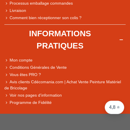
Processus emballage commandes
Livraison
Note du magasin sur Google
Comment bien réceptionner son colis ?
Comparaison des performances du magasin
+ de 5 500 avis
INFORMATIONS
● Exceptionnel
PRATIQUES
Express, Chez vous, Point relais, Retrait magasin
● Exceptionnel
Mon compte
Retours sous 14 jours
Conditions Générales de Vente
Vous êtes PRO ?
Avis clients Cdécomania.com | Achat Vente Peinture Matériel
● Exceptionnel
de Bricolage
CB, PayPal 4x, Google Pay, Apple Pay, Alma
Voir nos pages d'information
Programme de Fidélité
4,8 ⭐