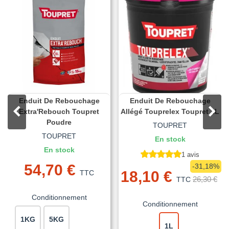
Enduit De Rebouchage
Enduit De Rebouchage
Extra'Rebouch Toupret
Allégé Touprelex Toupret 1L
Poudre
TOUPRET
TOUPRET
En stock
En stock
1 avis
54,70 €
-31,18%
18,10 €
TTC
26,30 €
TTC
Conditionnement
Conditionnement
1KG
5KG
1L