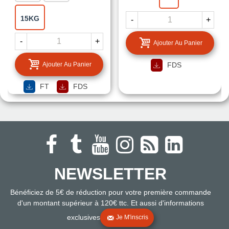
15KG
-
+
-
+
Ajouter Au Panier
Ajouter Au Panier
FDS
FT
FDS
NEWSLETTER
Bénéficiez de 5€ de réduction pour votre première commande
d'un montant supérieur à 120€ ttc. Et aussi d'informations
exclusives
Je M'inscris