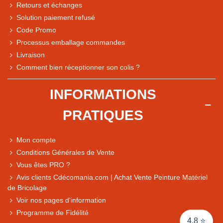
Retours et échanges
Solution paiement refusé
Code Promo
Processus emballage commandes
Livraison
Note du magasin sur Google
Comment bien réceptionner son colis ?
Comparaison des performances du magasin
+ de 5 500 avis
INFORMATIONS
● Exceptionnel
PRATIQUES
Express, Chez vous, Point relais, Retrait magasin
● Exceptionnel
Mon compte
Retours sous 14 jours
Conditions Générales de Vente
Vous êtes PRO ?
Avis clients Cdécomania.com | Achat Vente Peinture Matériel
● Exceptionnel
de Bricolage
CB, PayPal 4x, Google Pay, Apple Pay, Alma
Voir nos pages d'information
Programme de Fidélité
4,8 ⭐