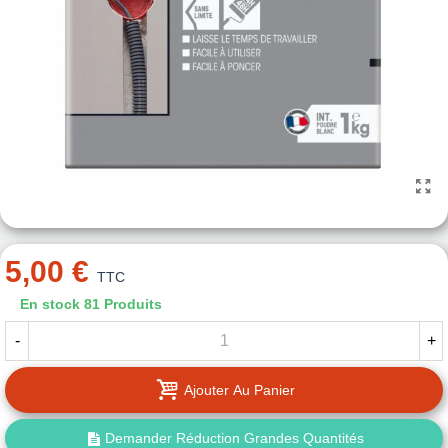
5,00 €
TTC
En stock
81 Produits
-
+
Ajouter Au Panier
Demander Réduction Grandes Quantités