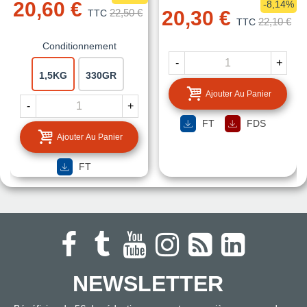
20,60 €
-8,14%
22,50 €
20,30 €
TTC
22,10 €
TTC
Conditionnement
-
+
1,5KG
330GR
Ajouter Au Panier
-
+
FT
FDS
Ajouter Au Panier
FT
NEWSLETTER