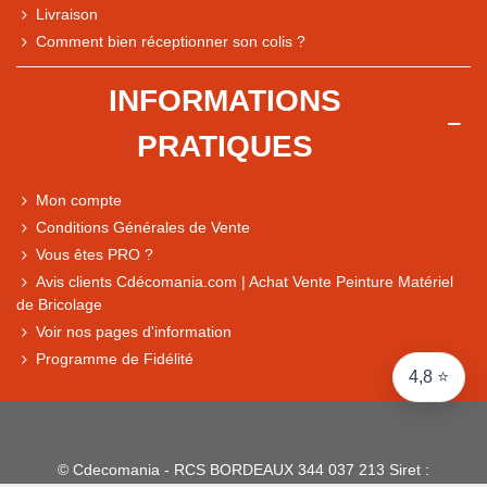
Livraison
Note du magasin sur Google
Comment bien réceptionner son colis ?
Comparaison des performances du magasin
+ de 5 500 avis
INFORMATIONS
● Exceptionnel
PRATIQUES
Express, Chez vous, Point relais, Retrait magasin
● Exceptionnel
Mon compte
Retours sous 14 jours
Conditions Générales de Vente
Vous êtes PRO ?
Avis clients Cdécomania.com | Achat Vente Peinture Matériel
● Exceptionnel
de Bricolage
CB, PayPal 4x, Google Pay, Apple Pay, Alma
Voir nos pages d'information
Programme de Fidélité
4,8 ⭐
© Cdecomania - RCS BORDEAUX 344 037 213 Siret :