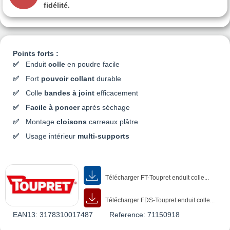
fidélité.
Points forts :
Enduit
colle
en poudre facile
Fort
pouvoir collant
durable
Colle
bandes à joint
efficacement
Facile à poncer
après séchage
Montage
cloisons
carreaux plâtre
Usage intérieur
multi-supports
Télécharger FT-Toupret enduit colle...
Télécharger FDS-Toupret enduit colle...
EAN13:
3178310017487
Reference:
71150918