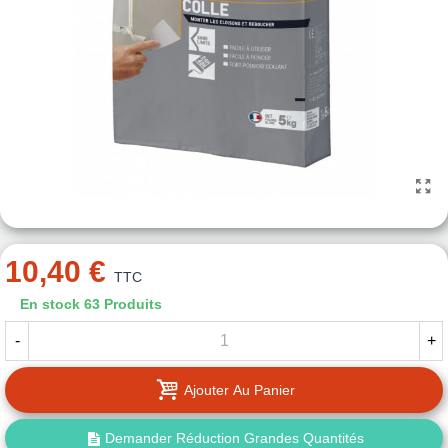
10,40 €
TTC
En stock
63 Produits
-
+
Ajouter Au Panier
Demander Réduction Grandes Quantités