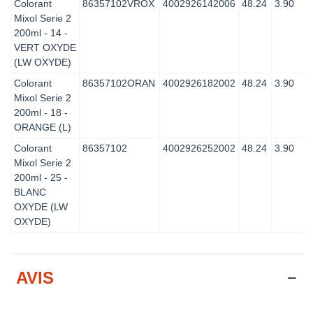
Colorant
86357102VROX
4002926142006
48.24
3.90
Mixol Serie 2
200ml - 14 -
VERT OXYDE
(LW OXYDE)
Colorant
86357102ORAN
4002926182002
48.24
3.90
Mixol Serie 2
200ml - 18 -
ORANGE (L)
Colorant
86357102
4002926252002
48.24
3.90
Mixol Serie 2
200ml - 25 -
BLANC
OXYDE (LW
OXYDE)
AVIS