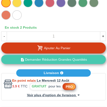
06
07
08
09
10
11
12
13
14
-
-
-
-
-
-
-
-
-
JAUNE
JAUNE
VERT
BLEU
ROUGE
VIOLET
VERT
VERT
VERT
18
25
MAIS
LORIOT
(LW)
(LW)
(L)
(LW)
SAPIN
GAZON
OXYDE
-
-
(L)
(L)
(LW)
(LW)
(LW
ORANGE
BLANC
OXYDE)
En stock
2 Produits
(L)
OXYDE
(LW
-
+
OXYDE)
Ajouter Au Panier
Demander Réduction Grandes Quantités
Livraison
En point relais
Le Mercredi 12 Août
3.9 €
TTC
GRATUIT
pour les
PRO
Voir plus d'option de livraison