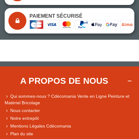
PAIEMENT SÉCURISÉ
A PROPOS DE NOUS
Qui sommes-nous ? Cdécomania Vente en Ligne Peinture et
Matériel Bricolage
Nous contacter
Notre entrepôt
Mentions Légales Cdécomania
Plan du site