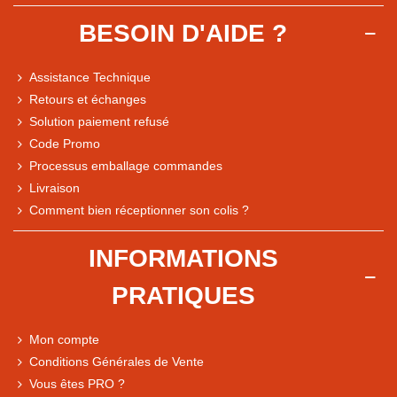
BESOIN D'AIDE ?
Assistance Technique
Retours et échanges
Solution paiement refusé
Code Promo
Processus emballage commandes
Livraison
Note du magasin sur Google
Comment bien réceptionner son colis ?
Comparaison des performances du magasin
+ de 5 500 avis
INFORMATIONS
● Exceptionnel
PRATIQUES
Express, Chez vous, Point relais, Retrait magasin
● Exceptionnel
Mon compte
Retours sous 14 jours
Conditions Générales de Vente
Vous êtes PRO ?