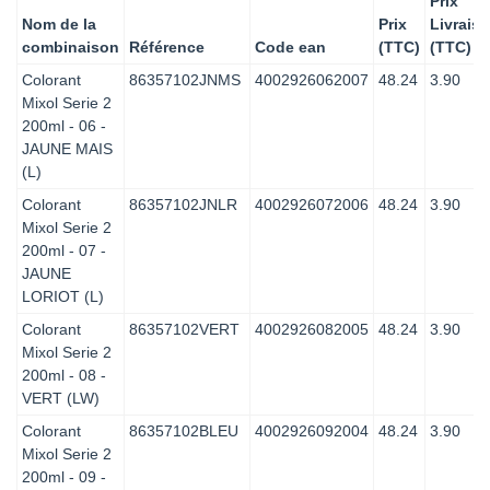
Prix
Nom de la
Prix
Livrais
combinaison
Référence
Code ean
(TTC)
(TTC)
Colorant
86357102JNMS
4002926062007
48.24
3.90
Mixol Serie 2
200ml - 06 -
JAUNE MAIS
(L)
Colorant
86357102JNLR
4002926072006
48.24
3.90
Mixol Serie 2
200ml - 07 -
JAUNE
LORIOT (L)
Colorant
86357102VERT
4002926082005
48.24
3.90
Mixol Serie 2
200ml - 08 -
VERT (LW)
Colorant
86357102BLEU
4002926092004
48.24
3.90
Mixol Serie 2
200ml - 09 -