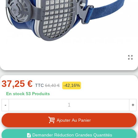
37,25 €
TTC
64,40 €
-42,16%
En stock
53 Produits
-
+
Ajouter Au Panier
Demander Réduction Grandes Quantités