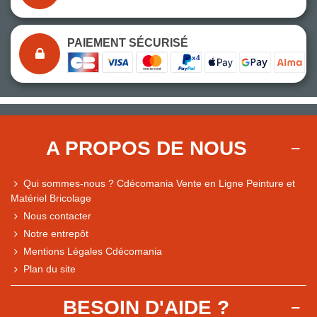
PAIEMENT SÉCURISÉ
A PROPOS DE NOUS
Qui sommes-nous ? Cdécomania Vente en Ligne Peinture et
Matériel Bricolage
Nous contacter
Notre entrepôt
Mentions Légales Cdécomania
Plan du site
BESOIN D'AIDE ?