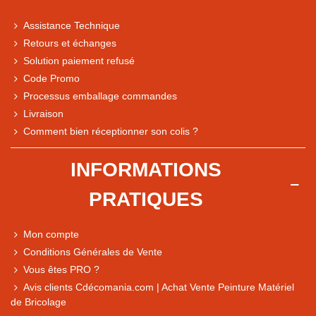
Assistance Technique
Retours et échanges
Solution paiement refusé
Code Promo
Processus emballage commandes
Livraison
Comment bien réceptionner son colis ?
Note du magasin sur Google
INFORMATIONS
Comparaison des performances du magasin
PRATIQUES
+ de 5 500 avis
● Exceptionnel
Mon compte
Express, Chez vous, Point relais, Retrait magasin
Conditions Générales de Vente
Vous êtes PRO ?
● Exceptionnel
Avis clients Cdécomania.com | Achat Vente Peinture Matériel
Retours sous 14 jours
de Bricolage