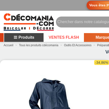
Vous êtes
P
Produits
VENTES FLASH
Marqu
Accueil
>
Tous les produits cdécomania
>
Outils Et Accessoires
>
Préparati
V
-34,86%