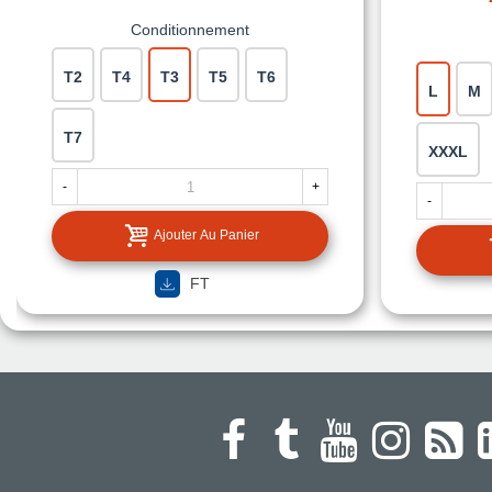
Conditionnement
T2
T4
T3
T5
T6
L
M
T7
XXXL
-
+
-
Ajouter Au Panier
FT