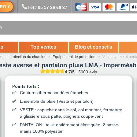
?
RO
Tél : 05 57 26 66 27
es
Top ventes
Blog et conseils
on et protection du chantier
>
Equipement de protection
>
Veste averse et pan
este averse et pantalon pluie LMA - Imperméab
4.7/5
+5000 avis
Points forts :
Coutures thermosoudées étanches
Ensemble de pluie (Veste et pantalon)
VESTE : capuche dans le col, col montant, fermeture
à glissière sous patte, poignets coupe-vent
PANTALON : taille entièrement élastiquée, 2 passe-
mains 100% polyester