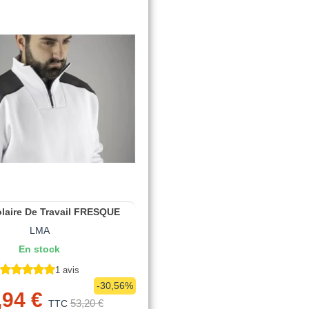
laire De Travail FRESQUE
LMA
En stock
1 avis
-30,56%
,94 €
53,20 €
TTC