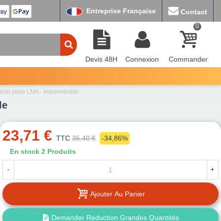
Entreprise Française
Contact
0
Devis 48H
Connexion
Commander
talon pluie LMA - Imperméable
le
23,71 €
TTC
36,40 €
-34,86%
En stock
2 Produits
-
+
Ajouter Au Panier
Demander Réduction Grandes Quantités