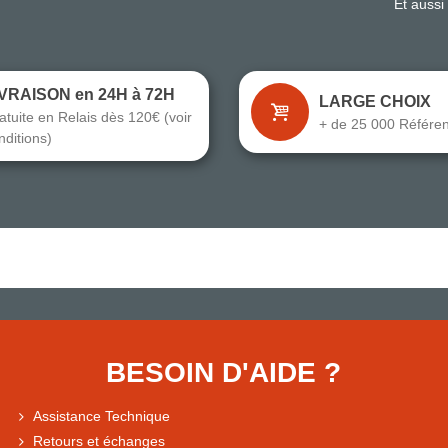
Et aussi
IVRAISON en 24H à 72H
LARGE CHOIX
atuite en Relais dès 120€ (voir
+ de 25 000 Référe
nditions)
BESOIN D'AIDE ?
Assistance Technique
Retours et échanges