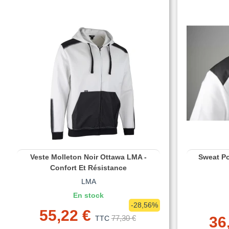
Veste Molleton Noir Ottawa LMA -
Sweat Po
Confort Et Résistance
LMA
En stock
-28,56%
55,22 €
77,30 €
36
TTC