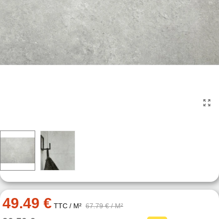
49.49 €
TTC
/ M²
67.79 €
/ M²