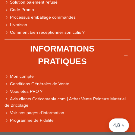
Solution paiement refusé
Code Promo
Processus emballage commandes
Livraison
Note du magasin sur Google
Comment bien réceptionner son colis ?
Comparaison des performances du magasin
+ de 5 500 avis
INFORMATIONS
● Exceptionnel
PRATIQUES
Express, Chez vous, Point relais, Retrait magasin
● Exceptionnel
Mon compte
Retours sous 14 jours
Conditions Générales de Vente
Vous êtes PRO ?
Avis clients Cdécomania.com | Achat Vente Peinture Matériel
● Exceptionnel
de Bricolage
CB, PayPal 4x, Google Pay, Apple Pay, Alma
Voir nos pages d'information
Programme de Fidélité
4,8 ⭐