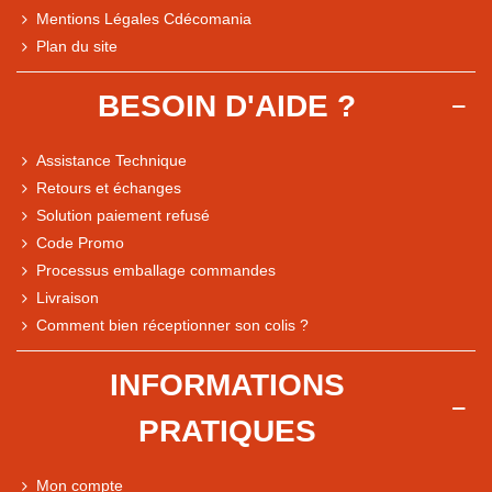
Mentions Légales Cdécomania
Plan du site
BESOIN D'AIDE ?
Assistance Technique
Retours et échanges
Solution paiement refusé
Code Promo
Processus emballage commandes
Livraison
Note du magasin sur Google
Comment bien réceptionner son colis ?
Comparaison des performances du magasin
+ de 5 500 avis
INFORMATIONS
● Exceptionnel
PRATIQUES
Express, Chez vous, Point relais, Retrait magasin
● Exceptionnel
Mon compte