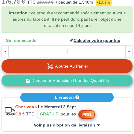
175,70 €
TTC
218,80 €
/ paquet de 1.948m²
-19,7%
Attention
: ce produit est commandé spécialement pour vous
auprès du fabricant. Il ne peut donc pas faire l’objet d’une
rétractation sous 14 jours.
Sur commande
Calculer votre quantité
-
+
Ajouter Au Panier
Demander Réduction Grandes Quantités
Livraison
Chez vous
Le Mercredi 2 Sept.
9.9 €
TTC
GRATUIT
pour les
PRO
Voir plus d'option de livraison