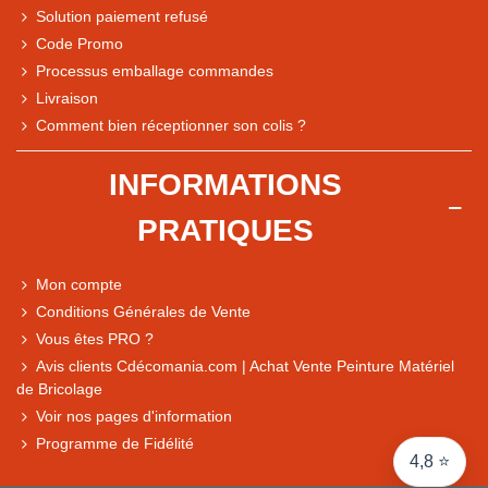
Solution paiement refusé
Code Promo
Processus emballage commandes
Livraison
Note du magasin sur Google
Comment bien réceptionner son colis ?
Comparaison des performances du magasin
+ de 5 500 avis
INFORMATIONS
● Exceptionnel
PRATIQUES
Express, Chez vous, Point relais, Retrait magasin
● Exceptionnel
Mon compte
Retours sous 14 jours
Conditions Générales de Vente
Vous êtes PRO ?
Avis clients Cdécomania.com | Achat Vente Peinture Matériel
● Exceptionnel
de Bricolage
CB, PayPal 4x, Google Pay, Apple Pay, Alma
Voir nos pages d'information
Programme de Fidélité
4,8 ⭐