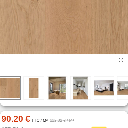
90.20 €
TTC
/ M²
112.32 €
/ M²