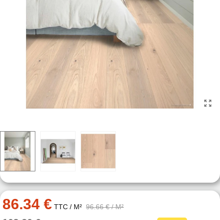
86.34 €
TTC
/ M²
96.66 €
/ M²