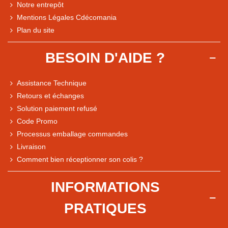
Notre entrepôt
Mentions Légales Cdécomania
Plan du site
BESOIN D'AIDE ?
Assistance Technique
Retours et échanges
Solution paiement refusé
Code Promo
Processus emballage commandes
Livraison
Note du magasin sur Google
Comment bien réceptionner son colis ?
Comparaison des performances du magasin
+ de 5 500 avis
INFORMATIONS
● Exceptionnel
PRATIQUES
Express, Chez vous, Point relais, Retrait magasin