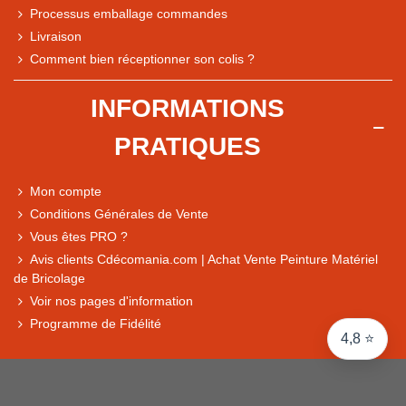
Processus emballage commandes
Livraison
Note du magasin sur Google
Comment bien réceptionner son colis ?
Comparaison des performances du magasin
+ de 5 500 avis
INFORMATIONS
● Exceptionnel
PRATIQUES
Express, Chez vous, Point relais, Retrait magasin
● Exceptionnel
Mon compte
Retours sous 14 jours
Conditions Générales de Vente
Vous êtes PRO ?
Avis clients Cdécomania.com | Achat Vente Peinture Matériel
● Exceptionnel
de Bricolage
CB, PayPal 4x, Google Pay, Apple Pay, Alma
Voir nos pages d'information
Programme de Fidélité
4,8 ⭐