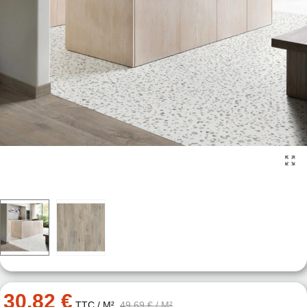
30.82 €
TTC
/ M²
49.69 €
/ M²