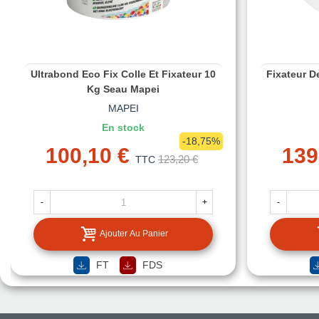
Ultrabond Eco Fix Colle Et Fixateur 10
Fixateur D
Kg Seau Mapei
MAPEI
En stock
-18,75%
100,10 €
139
123,20 €
TTC
-
+
-
Ajouter Au Panier
FT
FDS