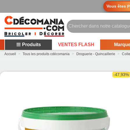
Vous êtes
P
Produits
VENTES FLASH
Marqu
Accueil
>
Tous les produits cdécomania
>
Droguerie - Quincaillerie
>
Coll
-47,93%