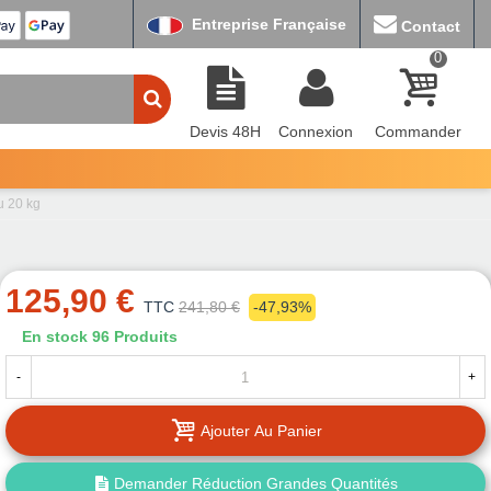
Entreprise Française
Contact
0
Devis 48H
Connexion
Commander
u 20 kg
125,90 €
TTC
241,80 €
-47,93%
En stock
96 Produits
-
+
Ajouter Au Panier
Demander Réduction Grandes Quantités