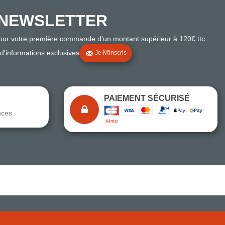
NEWSLETTER
pour votre première commande d'un montant supérieur à 120€ ttc.
 d'informations exclusives
Je M'inscris
PAIEMENT SÉCURISÉ
nces
Note du magasin sur Google
Comparaison des performances du magasin
+ de 5 500 avis
● Exceptionnel
Express, Chez vous, Point relais, Retrait magasin