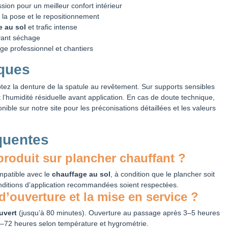
ssion pour un meilleur confort intérieur
te la pose et le repositionnement
e au sol
et trafic intense
vant séchage
e professionnel et chantiers
iques
ez la denture de la spatule au revêtement. Sur supports sensibles
 et l’humidité résiduelle avant application. En cas de doute technique,
nible sur notre site pour les préconisations détaillées et les valeurs
quentes
produit sur plancher chauffant ?
mpatible avec le
chauffage au sol
, à condition que le plancher soit
nditions d’application recommandées soient respectées.
d’ouverture et la mise en service ?
uvert
(jusqu’à 80 minutes). Ouverture au passage après 3–5 heures
8–72 heures selon température et hygrométrie.