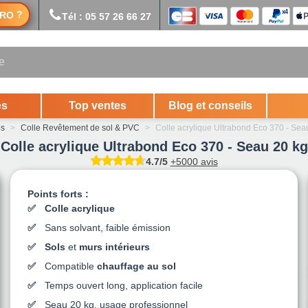
?
RO
Tél : 05 57 26 66 27
es
Top ventes
Blog et conseils
es
>
Colle Revêtement de sol & PVC
>
Colle acrylique Ultrabond Eco 370 - Sea
Colle acrylique Ultrabond Eco 370 - Seau 20 kg
4.7/5
+5000 avis
Points forts :
Colle acrylique
Sans solvant, faible émission
Sols
et
murs intérieurs
Compatible
chauffage au sol
Temps ouvert long, application facile
Seau 20 kg, usage professionnel