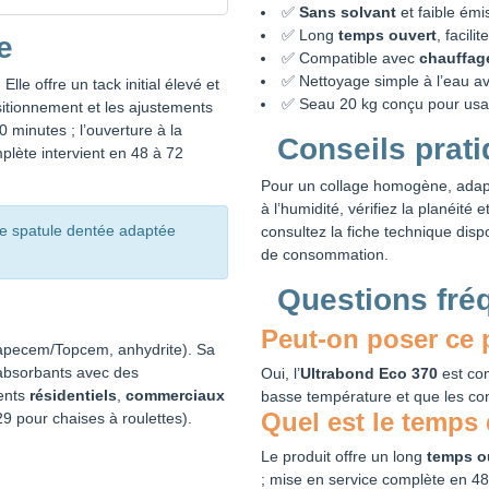
✅
Sans solvant
et faible émi
✅ Long
temps ouvert
, facili
e
✅ Compatible avec
chauffag
✅ Nettoyage simple à l’eau a
Elle offre un tack initial élevé et
✅ Seau 20 kg conçu pour usag
ositionnement et les ajustements
 minutes ; l’ouverture à la
Conseils prat
mplète intervient en 48 à 72
Pour un collage homogène, adapt
à l’humidité, vérifiez la planéité
une spatule dentée adaptée
consultez la fiche technique dispo
de consommation.
Questions fré
Peut-on poser ce 
Mapecem/Topcem, anhydrite). Sa
 absorbants avec des
Oui, l’
Ultrabond Eco 370
est co
ents
résidentiels
,
commerciaux
basse température et que les co
Quel est le temps 
29 pour chaises à roulettes).
Le produit offre un long
temps o
; mise en service complète en 4