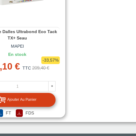
e Dalles Ultrabond Eco Tack
TX+ Seau
MAPEI
En stock
-33,57%
,10 €
209,40 €
TTC
+
Ajouter Au Panier
FT
FDS