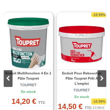
-18,99%
Enduit Multifonction 4 En 1
Enduit Pour Reboucher
Pâte Toupret
Pâte Toupret Prêt À
L'emploi
TOUPRET
TOUPRET
En stock
En stock
14,20 €
-18,99%
TTC
14,50 €
17,90 €
TTC