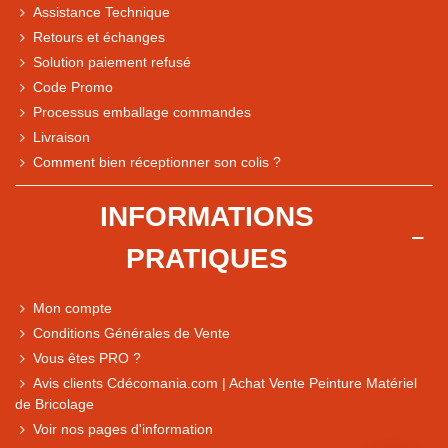
Assistance Technique
Retours et échanges
Solution paiement refusé
Code Promo
Processus emballage commandes
Livraison
Note du magasin sur Google
Comment bien réceptionner son colis ?
Comparaison des performances du magasin
+ de 5 500 avis
INFORMATIONS
● Exceptionnel
PRATIQUES
Express, Chez vous, Point relais, Retrait magasin
● Exceptionnel
Mon compte
Retours sous 14 jours
Conditions Générales de Vente
Vous êtes PRO ?
Avis clients Cdécomania.com | Achat Vente Peinture Matériel
● Exceptionnel
de Bricolage
CB, PayPal 4x, Google Pay, Apple Pay, Alma
Voir nos pages d'information