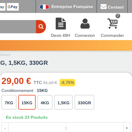
Entreprise Française
Contact
0
Devis 48H
Connexion
Commander
érieurs
4KG, 1,5KG, 330GR
29,00 €
TTC
31,10 €
-6,75%
Conditionnement :
15KG
7KG
15KG
4KG
1,5KG
330GR
En stock
23 Produits
-
+