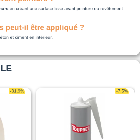
murs
en créant une surface lisse avant peinture ou revêtement
 peut-il être appliqué ?
béton et ciment en intérieur.
BLE
-31,9%
-7,5%