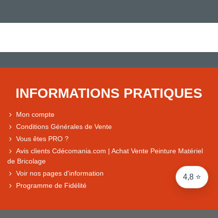
Note du magasin sur Google
Comparaison des performances du magasin
+ de 5 500 avis
● Exceptionnel
Express, Chez vous, Point relais, Retrait magasin
INFORMATIONS PRATIQUES
● Exceptionnel
Retours sous 14 jours
Mon compte
Conditions Générales de Vente
Vous êtes PRO ?
● Exceptionnel
Avis clients Cdécomania.com | Achat Vente Peinture Matériel
CB, PayPal 4x, Google Pay, Apple Pay, Alma
de Bricolage
Voir nos pages d'information
4,8 ⭐
Programme de Fidélité