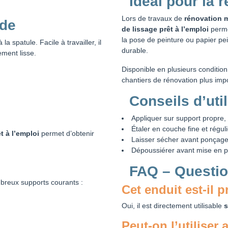
Idéal pour la 
Lors de travaux de
rénovation 
ide
de lissage prêt à l’emploi
permet
la pose de peinture ou papier pe
 spatule. Facile à travailler, il
durable.
ement lisse.
Disponible en plusieurs condition
chantiers de rénovation plus imp
Conseils d’util
Appliquer sur support propre, 
Étaler en couche fine et régul
t à l’emploi
permet d’obtenir
Laisser sécher avant ponçag
Dépoussiérer avant mise en p
FAQ – Questio
breux supports courants :
Cet enduit est-il p
Oui, il est directement utilisable
s
Peut-on l’utiliser 