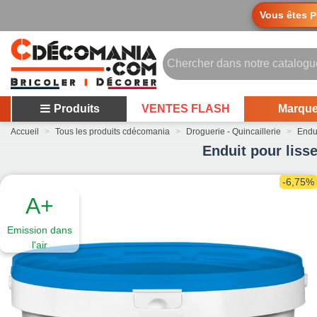
Vous êtes
P
Produits
VENTES FLASH
Marqu
Accueil
>
Tous les produits cdécomania
>
Droguerie - Quincaillerie
>
Endu
Enduit pour liss
-6,75%
A+
Emission dans
l'air