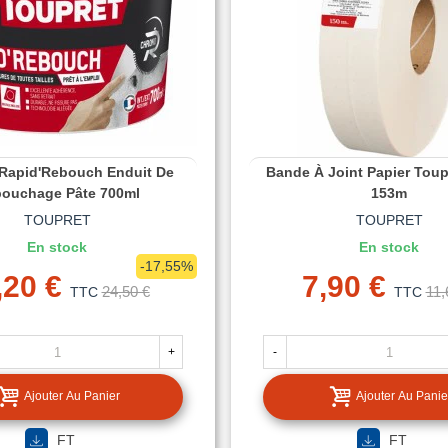
 Rapid'Rebouch Enduit De
Bande À Joint Papier Toup
ouchage Pâte 700ml
153m
TOUPRET
TOUPRET
En stock
En stock
-17,55%
,20 €
7,90 €
24,50 €
11,
TTC
TTC
+
-
Ajouter Au Panier
Ajouter Au Panie
FT
FT