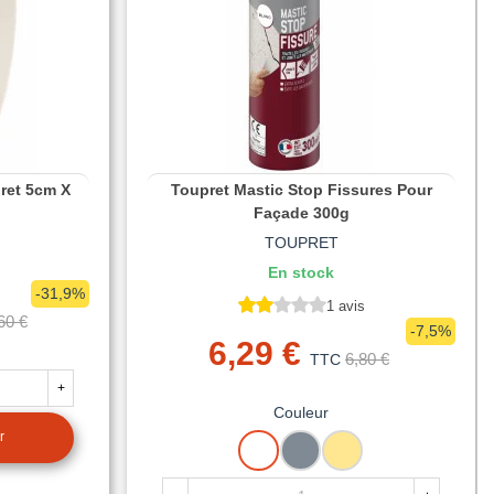
ret 5cm X
Toupret Mastic Stop Fissures Pour
Façade 300g
TOUPRET
En stock
-31,9%
1 avis
60 €
-7,5%
6,29 €
6,80 €
TTC
+
Couleur
r
BLANC
GRIS
TON
PIERRE