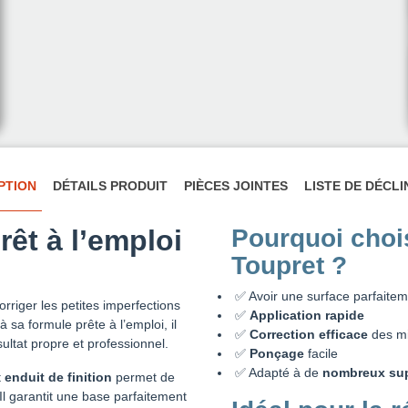
PTION
DÉTAILS PRODUIT
PIÈCES JOINTES
LISTE DE DÉCL
rêt à l’emploi
Pourquoi chois
Toupret ?
✅ Avoir une surface parfaite
orriger les petites imperfections
✅
Application rapide
 sa formule prête à l’emploi, il
✅
Correction efficace
des mi
ultat propre et professionnel.
✅
Ponçage
facile
✅ Adapté à de
nombreux su
t
enduit de finition
permet de
 Il garantit une base parfaitement