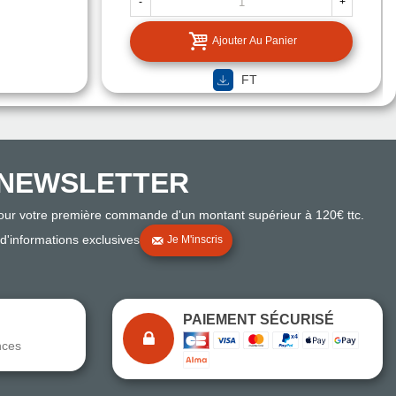
-
+
Ajouter Au Panier
FT
NEWSLETTER
pour votre première commande d'un montant supérieur à 120€ ttc.
 d'informations exclusives
Je M'inscris
PAIEMENT SÉCURISÉ
nces