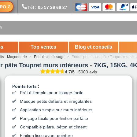
?
RO
Tél : 05 57 26 66 27
es
Top ventes
Blog et conseils
its - Maçonnerie
>
Enduits de lissage
>
Enduit pour lisser pâte Toupret murs int
er pâte Toupret murs intérieurs - 7KG, 15KG, 
4.7/5
+5000 avis
Points forts :
Prêt à l’emploi pour lissage facile
Masque petits défauts et irrégularités
Application simple sur murs intérieurs
Ponçage facile pour finition parfaite
Compatible plâtre, béton et ciment
Finition lisse avant peinture