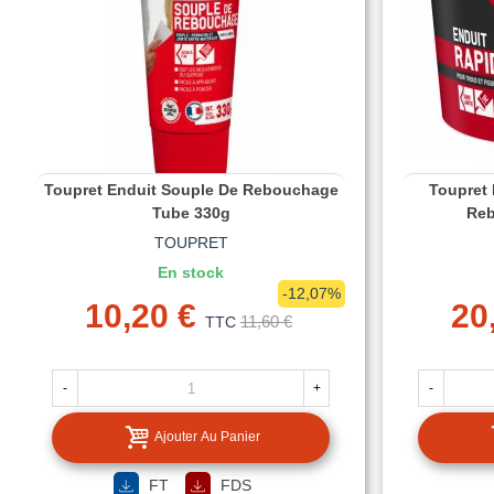
Toupret Enduit Souple De Rebouchage
Toupret
Tube 330g
Reb
TOUPRET
En stock
-12,07%
10,20 €
20
11,60 €
TTC
-
+
-
Ajouter Au Panier
FT
FDS