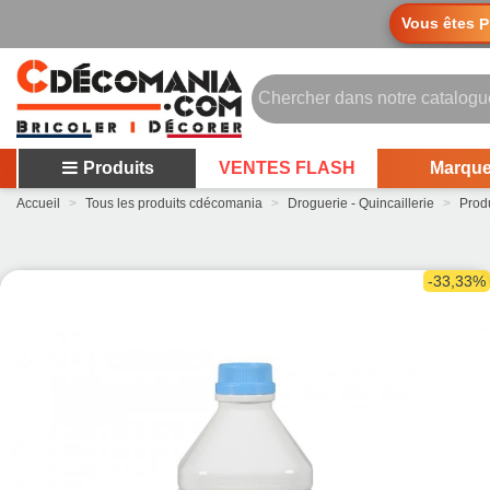
Vous êtes
P
Produits
VENTES FLASH
Marqu
Accueil
>
Tous les produits cdécomania
>
Droguerie - Quincaillerie
>
Prod
-33,33%