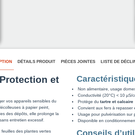
PTION
DÉTAILS PRODUIT
PIÈCES JOINTES
LISTE DE DÉCL
Protection et
Caractéristiq
Non alimentaire, usage dome
Conductivité (20°C) < 10 µS/
er vos appareils sensibles du
Protège du
tartre et calcaire
décolleuses à papier peint,
Convient aux fers à repasser 
es des dépôts, elle prolonge la
Usage pour pulvérisation sur 
sans entretien excessif.
Disponible en conditionnement
Conseils d’util
 feuilles des plantes vertes