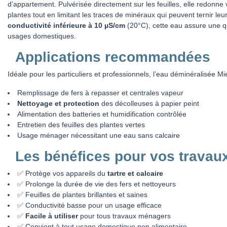
d’appartement. Pulvérisée directement sur les feuilles, elle redonne vi
plantes tout en limitant les traces de minéraux qui peuvent ternir leu
conductivité inférieure à 10 µS/cm
(20°C), cette eau assure une qu
usages domestiques.
Applications recommandées
Idéale pour les particuliers et professionnels, l’eau déminéralisée Mi
Remplissage de fers à repasser et centrales vapeur
Nettoyage et protection
des décolleuses à papier peint
Alimentation des batteries et humidification contrôlée
Entretien des feuilles des plantes vertes
Usage ménager nécessitant une eau sans calcaire
Les bénéfices pour vos travau
✅ Protège vos appareils du
tartre et calcaire
✅ Prolonge la durée de vie des fers et nettoyeurs
✅ Feuilles de plantes brillantes et saines
✅ Conductivité basse pour un usage efficace
✅
Facile à utiliser
pour tous travaux ménagers
✅ Convient à tout usage domestique non alimentaire