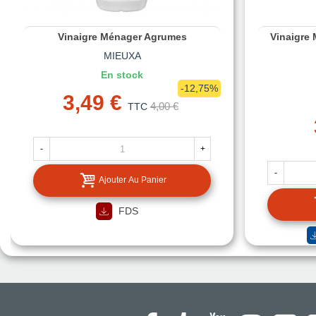
Vinaigre Ménager Agrumes
Vinaigre
MIEUXA
En stock
-12,75%
3,49 €
4,00 €
TTC
-
+
-
Ajouter Au Panier
FDS