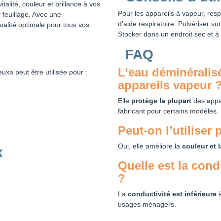
talité, couleur et brillance à vos
Pour les appareils à vapeur, resp
r feuillage. Avec une
d’aide respiratoire. Pulvériser sur
alité optimale pour tous vos
Stocker dans un endroit sec et 
FAQ
L’eau déminéralisé
euxa peut être utilisée pour :
appareils vapeur 
Elle
protège la plupart
des appar
fabricant pour certains modèles.
Peut-on l’utiliser 
Oui, elle améliore la
couleur et l
x
Quelle est la cond
?
La
conductivité est inférieure
à
usages ménagers.