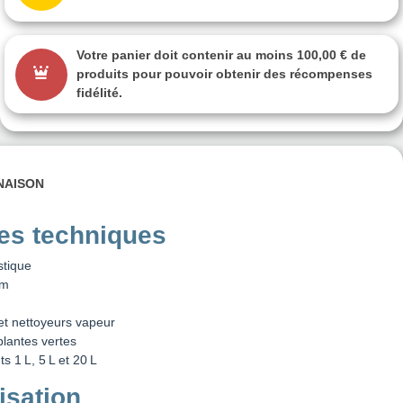
Votre panier doit contenir au moins 100,00 € de
produits pour pouvoir obtenir des récompenses
fidélité.
INAISON
ues techniques
stique
cm
et nettoyeurs vapeur
plantes vertes
s 1 L, 5 L et 20 L
isation