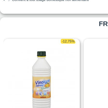
FR
-12,75%