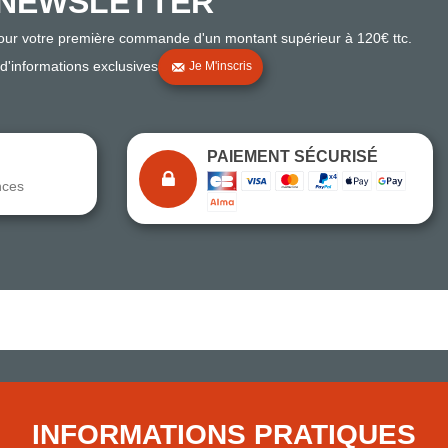
NEWSLETTER
pour votre première commande d'un montant supérieur à 120€ ttc.
 d'informations exclusives
Je M'inscris
PAIEMENT SÉCURISÉ
nces
Note du magasin sur Google
Comparaison des performances du magasin
+ de 5 500 avis
● Exceptionnel
Express, Chez vous, Point relais, Retrait magasin
INFORMATIONS PRATIQUES
● Exceptionnel