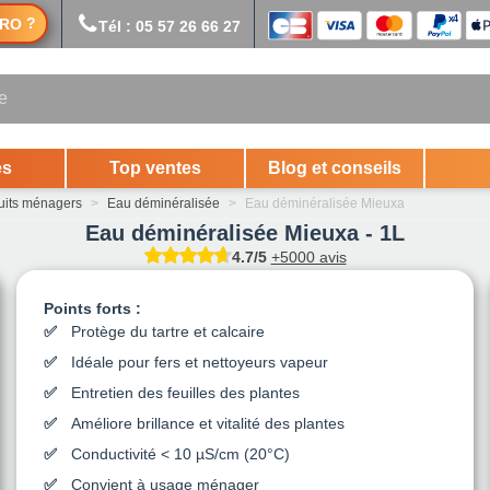
?
RO
Tél : 05 57 26 66 27
es
Top ventes
Blog et conseils
uits ménagers
>
Eau déminéralisée
>
Eau déminéralisée Mieuxa
Eau déminéralisée Mieuxa - 1L
4.7/5
+5000 avis
Points forts :
Protège du tartre et calcaire
Idéale pour fers et nettoyeurs vapeur
Entretien des feuilles des plantes
Améliore brillance et vitalité des plantes
Conductivité < 10 µS/cm (20°C)
Convient à usage ménager