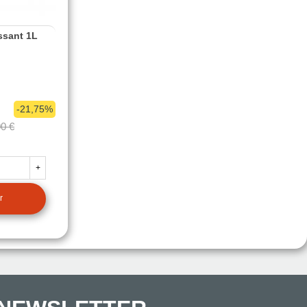
ssant 1L
-21,75%
00 €
+
r