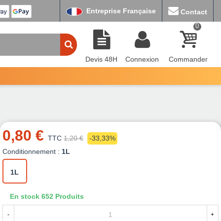
Entreprise Française
Contact
0
Devis 48H
Connexion
Commander
0,80 €
TTC
1,20 €
-33,33%
Conditionnement :
1L
1L
En stock
652 Produits
-
+