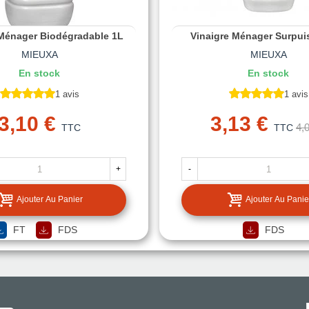
 Ménager Biodégradable 1L
Vinaigre Ménager Surpui
MIEUXA
MIEUXA
En stock
En stock
1 avis
1 avis
3,10 €
3,13 €
4,
TTC
TTC
+
-
Ajouter Au Panier
Ajouter Au Panie
FT
FDS
FDS