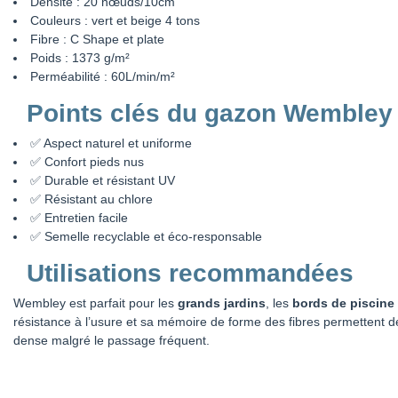
Densité : 20 nœuds/10cm
Couleurs : vert et beige 4 tons
Fibre : C Shape et plate
Poids : 1373 g/m²
Perméabilité : 60L/min/m²
Points clés du gazon Wembley
✅ Aspect naturel et uniforme
✅ Confort pieds nus
✅ Durable et résistant UV
✅ Résistant au chlore
✅ Entretien facile
✅ Semelle recyclable et éco-responsable
Utilisations recommandées
Wembley est parfait pour les
grands jardins
, les
bords de piscine
résistance à l’usure et sa mémoire de forme des fibres permettent d
dense malgré le passage fréquent.