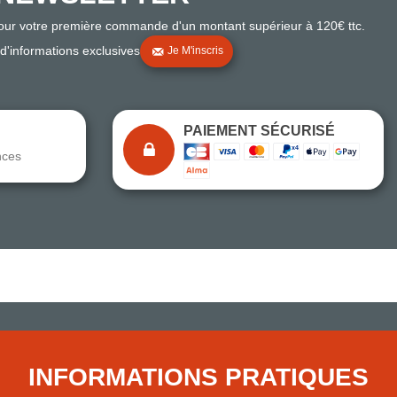
pour votre première commande d'un montant supérieur à 120€ ttc.
 d'informations exclusives
Je M'inscris
PAIEMENT SÉCURISÉ
nces
Note du magasin sur Google
Comparaison des performances du magasin
+ de 5 500 avis
● Exceptionnel
Express, Chez vous, Point relais, Retrait magasin
INFORMATIONS PRATIQUES
● Exceptionnel