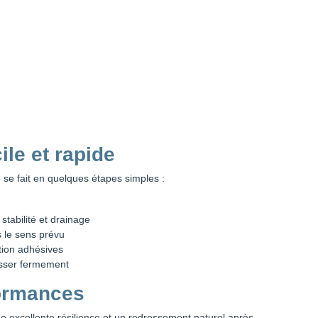
cile et rapide
se fait en quelques étapes simples :
 stabilité et drainage
 le sens prévu
tion adhésives
resser fermement
formances
ne excellente résilience et un redressement naturel après