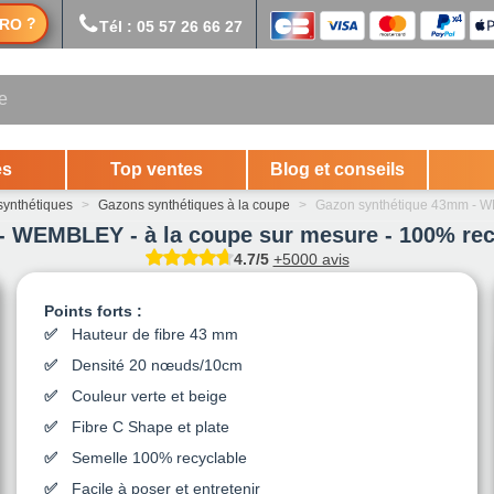
?
RO
Tél : 05 57 26 66 27
es
Top ventes
Blog et conseils
ynthétiques
>
Gazons synthétiques à la coupe
>
Gazon synthétique 43mm - WE
 WEMBLEY - à la coupe sur mesure - 100% recy
4.7/5
+5000 avis
Points forts :
Hauteur de fibre 43 mm
Densité 20 nœuds/10cm
Couleur verte et beige
Fibre C Shape et plate
Semelle 100% recyclable
Facile à poser et entretenir