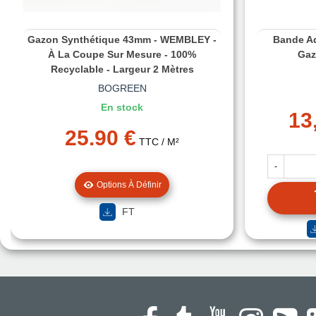
Gazon Synthétique 43mm - WEMBLEY -
Bande Ad
À La Coupe Sur Mesure - 100%
Gaz
Recyclable - Largeur 2 Mètres
BOGREEN
En stock
13
25.90 €
TTC
/ M²
-
Options À Définir
FT