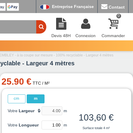
Entreprise Française
Contact
0
Devis 48H
Connexion
Commander
MBLEY - à la coupe sur mesure - 100% recyclable - Largeur 4 mètres
clable - Largeur 4 mètres
25.90 €
TTC
/ M²
cm
m
Votre
Largeur
🔒
m
103,60 €
Votre
Longueur
m
Surface totale
4 m²