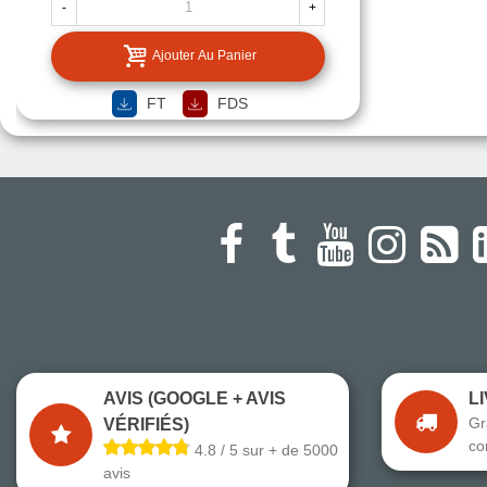
-
+
Ajouter Au Panier
FT
FDS
AVIS (GOOGLE + AVIS
L
Gr
VÉRIFIÉS)
co
4.8 / 5 sur + de 5000
avis