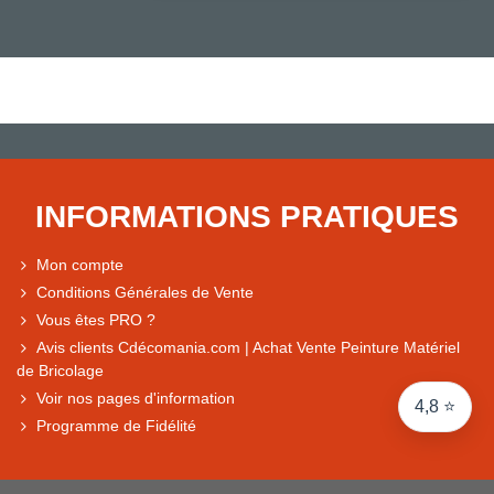
Note du magasin sur Google
Comparaison des performances du magasin
+ de 5 500 avis
● Exceptionnel
Express, Chez vous, Point relais, Retrait magasin
INFORMATIONS PRATIQUES
● Exceptionnel
Retours sous 14 jours
Mon compte
Conditions Générales de Vente
Vous êtes PRO ?
● Exceptionnel
Avis clients Cdécomania.com | Achat Vente Peinture Matériel
CB, PayPal 4x, Google Pay, Apple Pay, Alma
de Bricolage
Voir nos pages d'information
4,8 ⭐
Programme de Fidélité