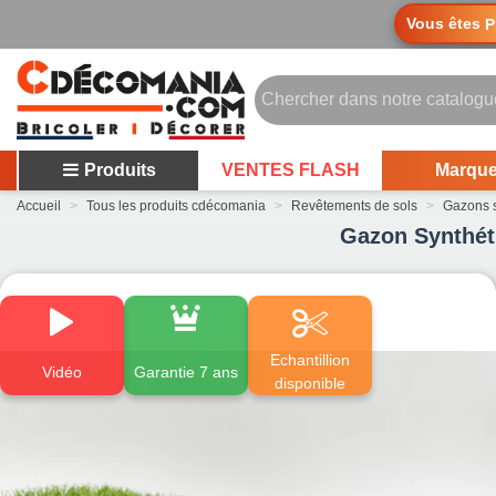
Vous êtes
P
Produits
VENTES FLASH
Marqu
Accueil
>
Tous les produits cdécomania
>
Revêtements de sols
>
Gazons s
Gazon Synthét
Echantillion
Vidéo
Garantie 7 ans
disponible