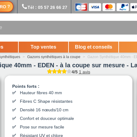
?
RO
Tél : 05 57 26 66 27
es
Top ventes
Blog et conseils
ynthétiques
>
Gazons synthétiques à la coupe
>
Gazon Synthétique 40mm - ED
ique 40mm - EDEN - à la coupe sur mesure - La
4/5
1 avis
Points forts :
Hauteur fibres 40 mm
Fibres C Shape résistantes
Densité 16 nœuds/10 cm
Confort et douceur optimale
Pose sur mesure facile
Résistant UV et chlore