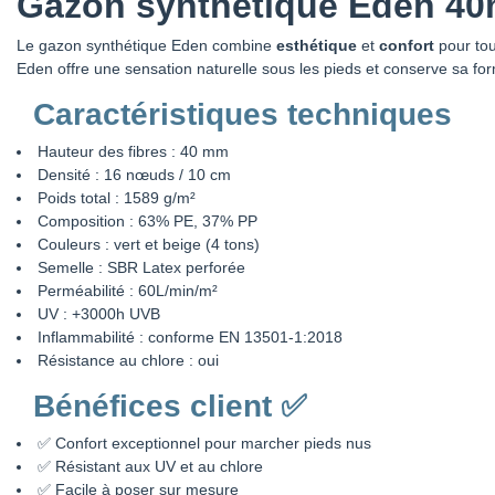
Gazon synthétique Eden 40mm
Le gazon synthétique Eden combine
esthétique
et
confort
pour tou
Eden offre une sensation naturelle sous les pieds et conserve sa fo
Caractéristiques techniques
Hauteur des fibres : 40 mm
Densité : 16 nœuds / 10 cm
Poids total : 1589 g/m²
Composition : 63% PE, 37% PP
Couleurs : vert et beige (4 tons)
Semelle : SBR Latex perforée
Perméabilité : 60L/min/m²
UV : +3000h UVB
Inflammabilité : conforme EN 13501-1:2018
Résistance au chlore : oui
Bénéfices client ✅
✅ Confort exceptionnel pour marcher pieds nus
✅ Résistant aux UV et au chlore
✅ Facile à poser sur mesure