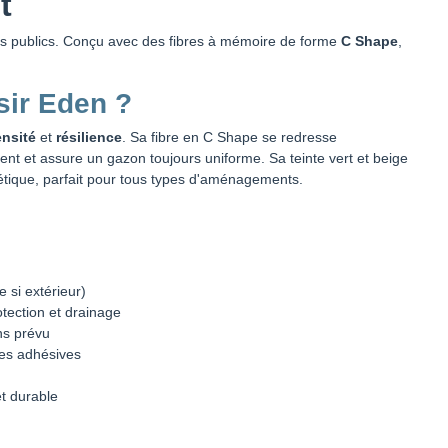
t
ces publics. Conçu avec des fibres à mémoire de forme
C Shape
,
sir Eden ?
nsité
et
résilience
. Sa fibre en C Shape se redresse
t et assure un gazon toujours uniforme. Sa teinte vert et beige
étique, parfait pour tous types d'aménagements.
e
e si extérieur)
otection et drainage
ns prévu
des adhésives
et durable