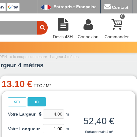
Entreprise Française
Contact
0
Devis 48H
Connexion
Commander
EN - à la coupe sur mesure - Largeur 4 mètres
rgeur 4 mètres
13.10 €
TTC
/ M²
cm
m
Votre
Largeur
🔒
m
52,40 €
Votre
Longueur
m
Surface totale
4 m²