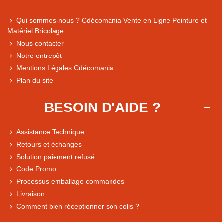
Qui sommes-nous ? Cdécomania Vente en Ligne Peinture et
Matériel Bricolage
Nous contacter
Notre entrepôt
Mentions Légales Cdécomania
Plan du site
BESOIN D'AIDE ?
Assistance Technique
Retours et échanges
Solution paiement refusé
Code Promo
Processus emballage commandes
Livraison
Note du magasin sur Google
Comment bien réceptionner son colis ?
Comparaison des performances du magasin