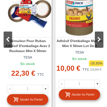
Dérouleur Pour Ruban
Adhésif D'emballage Marron
Adhésif D'emballage Avec 2
66m X 50mm Lot De 3
Rouleaux 66m X 50mm
TESA
TESA
En stock
-25,93%
En stock
10,00 €
13,50 €
TTC
22,30 €
TTC
-
+
-
+
Ajouter Au Panier
Ajouter Au Panier