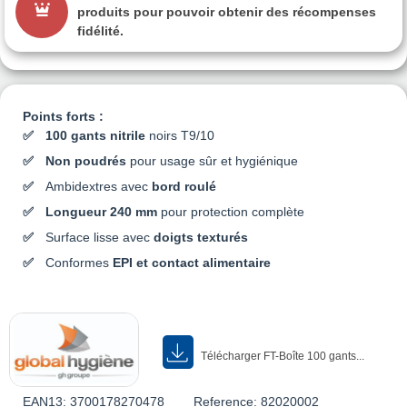
produits pour pouvoir obtenir des récompenses
fidélité.
Points forts :
100 gants nitrile
noirs T9/10
Non poudrés
pour usage sûr et hygiénique
Ambidextres avec
bord roulé
Longueur 240 mm
pour protection complète
Surface lisse avec
doigts texturés
Conformes
EPI et contact alimentaire
Télécharger FT-Boîte 100 gants...
EAN13:
3700178270478
Reference:
82020002