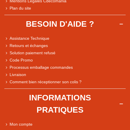
Mentions Légales Cdécomania
Plan du site
BESOIN D'AIDE ?
Assistance Technique
Retours et échanges
Solution paiement refusé
Code Promo
Processus emballage commandes
Livraison
Note du magasin sur Google
Comment bien réceptionner son colis ?
Comparaison des performances du magasin
+ de 5 500 avis
INFORMATIONS
● Exceptionnel
PRATIQUES
Express, Chez vous, Point relais, Retrait magasin
● Exceptionnel
Mon compte
Retours sous 14 jours