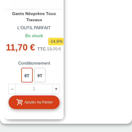
Gants Néoprène Tous
Travaux
L'OUTIL PARFAIT
En stock
-14,6%
11,70 €
13,70 €
TTC
Conditionnement
8T
9T
-
+
Ajouter Au Panier