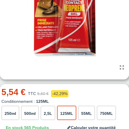
5,54 €
TTC
9,60 €
-42,29%
Conditionnement :
125ML
250ml
500ml
2,5L
125ML
55ML
750ML
En stock
565 Produits
Calculer votre quantité