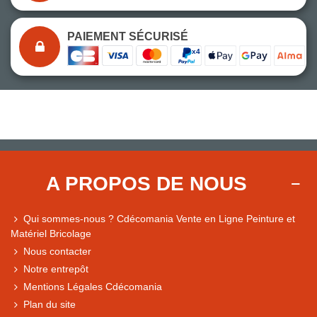
PAIEMENT SÉCURISÉ
A PROPOS DE NOUS
Qui sommes-nous ? Cdécomania Vente en Ligne Peinture et
Matériel Bricolage
Nous contacter
Notre entrepôt
Mentions Légales Cdécomania
Plan du site