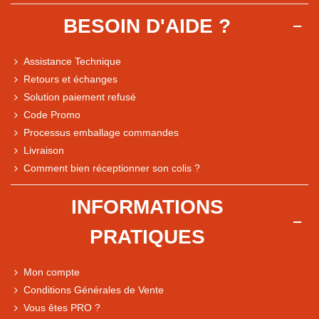
BESOIN D'AIDE ?
Assistance Technique
Retours et échanges
Solution paiement refusé
Code Promo
Processus emballage commandes
Livraison
Note du magasin sur Google
Comment bien réceptionner son colis ?
Comparaison des performances du magasin
+ de 5 500 avis
INFORMATIONS
● Exceptionnel
PRATIQUES
Express, Chez vous, Point relais, Retrait magasin
● Exceptionnel
Mon compte
Retours sous 14 jours
Conditions Générales de Vente
Vous êtes PRO ?