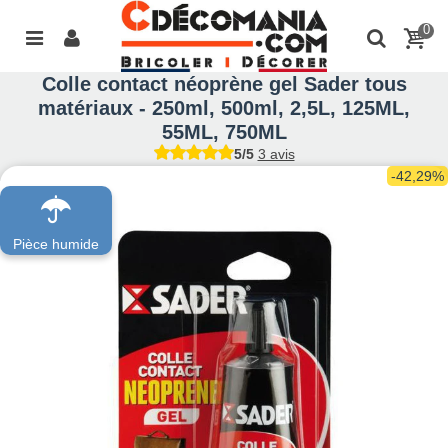
0
Colle contact néoprène gel Sader tous
matériaux - 250ml, 500ml, 2,5L, 125ML,
55ML, 750ML
5/5
3 avis
-42,29%
Pièce humide