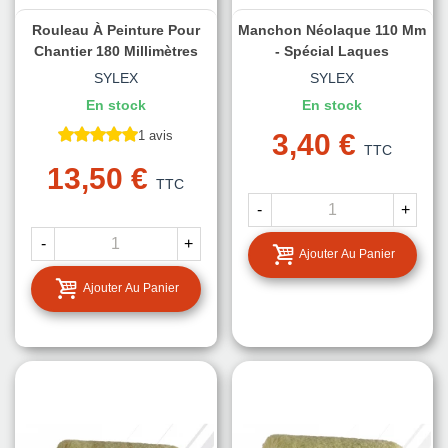
Rouleau À Peinture Pour
Manchon Néolaque 110 Mm
Chantier 180 Millimètres
- Spécial Laques
SYLEX
SYLEX
En stock
En stock
1 avis
3,40 €
TTC
13,50 €
TTC
-
+
-
+
Ajouter Au Panier
Ajouter Au Panier