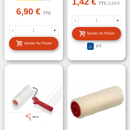
1,42 €
2,10 €
TTC
6,90 €
TTC
-
+
-
+
Ajouter Au Panier
Ajouter Au Panier
FT