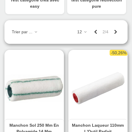
Test categorie créa avec
test categorie redirection
easy
pure
Précédent
Suivant
Trier par ...
12
2/4
-50,26%
Manchon Sol 250 Mm En
Manchon Laqueur 110mm
Polyamide 14 Mm
L'Outil Parfait