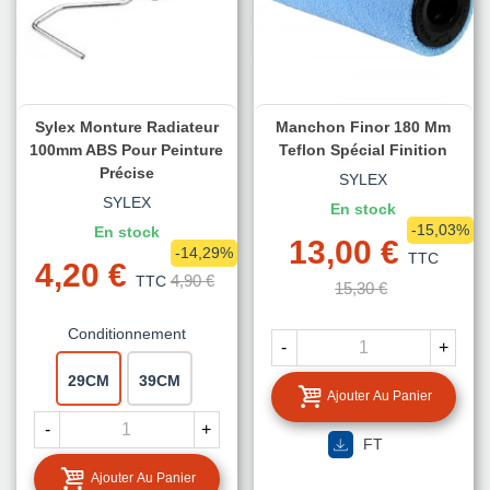
Sylex Monture Radiateur
Manchon Finor 180 Mm
100mm ABS Pour Peinture
Teflon Spécial Finition
Précise
SYLEX
SYLEX
En stock
-15,03%
En stock
13,00 €
-14,29%
TTC
4,20 €
4,90 €
TTC
15,30 €
Conditionnement
-
+
29CM
39CM
Ajouter Au Panier
-
+
FT
Ajouter Au Panier