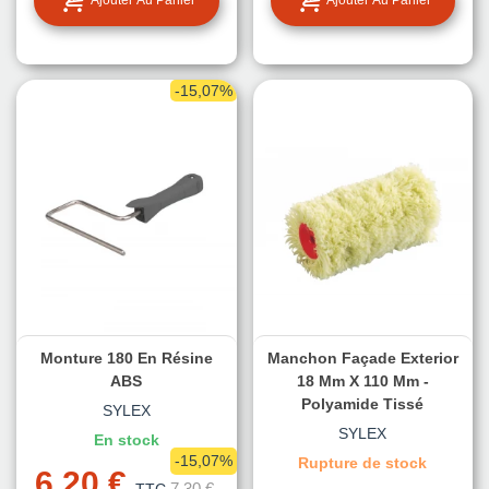
-15,07%
Monture 180 En Résine
Manchon Façade Exterior
ABS
18 Mm X 110 Mm -
Polyamide Tissé
SYLEX
SYLEX
En stock
-15,07%
Rupture de stock
6,20 €
7,30 €