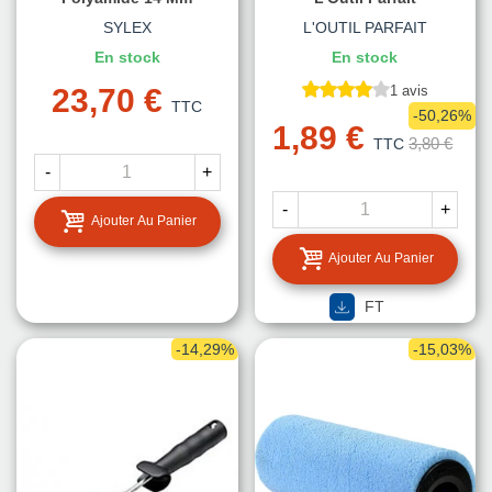
SYLEX
L'OUTIL PARFAIT
En stock
En stock
23,70 €
1 avis
TTC
-50,26%
1,89 €
3,80 €
TTC
-
+
-
+
Ajouter Au Panier
Ajouter Au Panier
FT
-14,29%
-15,03%