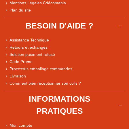
Mentions Légales Cdécomania
Plan du site
BESOIN D'AIDE ?
Assistance Technique
Retours et échanges
Solution paiement refusé
Code Promo
Processus emballage commandes
Livraison
Comment bien réceptionner son colis ?
Note du magasin sur Google
INFORMATIONS
Comparaison des performances du magasin
PRATIQUES
+ de 5 500 avis
● Exceptionnel
Mon compte
Express, Chez vous, Point relais, Retrait magasin