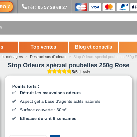
?
RO
Tél : 05 57 26 66 27
es
Top ventes
Blog et conseils
uits ménagers
>
Destructeurs d'odeurs
>
Stop Odeurs spécial poubelles 250g 
Stop Odeurs spécial poubelles 250g Rose
5/5
1 avis
Points forts :
Détruit les mauvaises odeurs
Aspect gel à base d'agents actifs naturels
Surface couverte : 30m²
Efficace durant 8 semaines