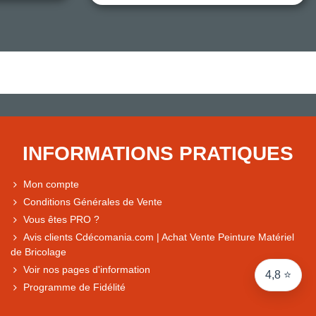
Note du magasin sur Google
Comparaison des performances du magasin
+ de 5 500 avis
● Exceptionnel
Express, Chez vous, Point relais, Retrait magasin
INFORMATIONS PRATIQUES
● Exceptionnel
Retours sous 14 jours
Mon compte
Conditions Générales de Vente
Vous êtes PRO ?
● Exceptionnel
Avis clients Cdécomania.com | Achat Vente Peinture Matériel
CB, PayPal 4x, Google Pay, Apple Pay, Alma
de Bricolage
Voir nos pages d'information
4,8 ⭐
Programme de Fidélité