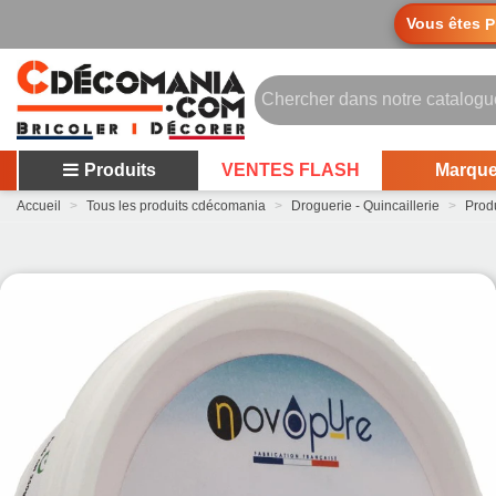
Vous êtes
P
Produits
VENTES FLASH
Marqu
Accueil
>
Tous les produits cdécomania
>
Droguerie - Quincaillerie
>
Prod