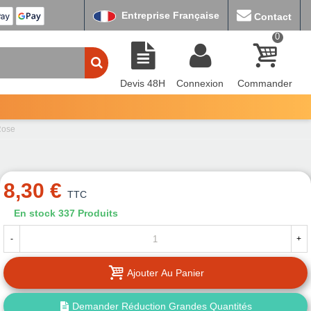
Entreprise Française
Contact
0
Devis 48H
Connexion
Commander
Rose
8,30 €
TTC
En stock
337 Produits
-
+
Ajouter Au Panier
Demander Réduction Grandes Quantités