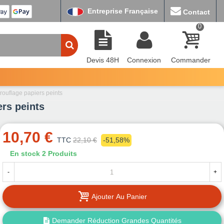
Entreprise Française
Contact
0
Devis 48H
Connexion
Commander
arouflage papiers peints
ers peints
10,70 €
TTC
22,10 €
-51,58%
En stock
2 Produits
-
+
Ajouter Au Panier
Demander Réduction Grandes Quantités