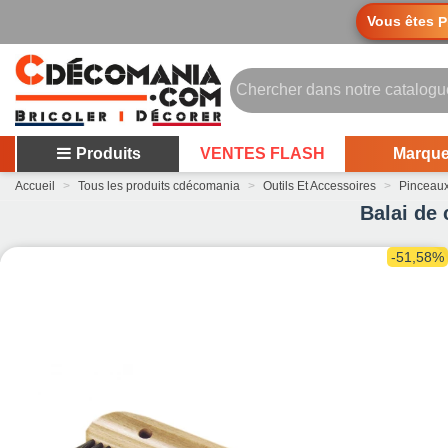
Vous êtes
P
Produits
VENTES FLASH
Marqu
Accueil
>
Tous les produits cdécomania
>
Outils Et Accessoires
>
Pinceau
Balai de 
-51,58%