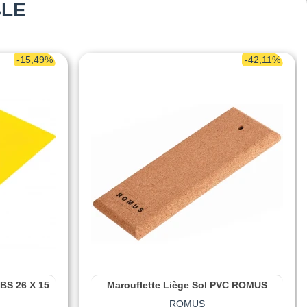
BLE
-15,49%
-42,11%
ABS 26 X 15
Marouflette Liège Sol PVC ROMUS
ROMUS