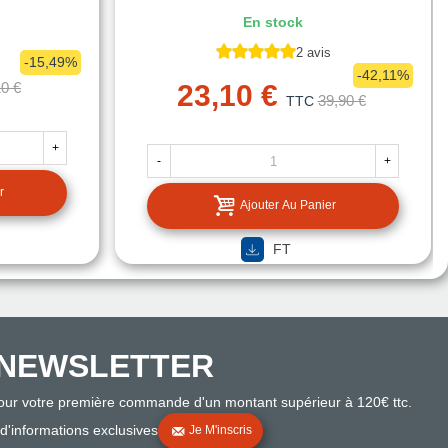
En stock
2 avis
-15,49%
-42,11%
10 €
23,10 €
39,90 €
TTC
+
-
+
r
Ajouter Au Panier
FT
NEWSLETTER
pour votre première commande d'un montant supérieur à 120€ ttc.
 d'informations exclusives
Je M'inscris