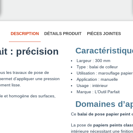
DESCRIPTION
DÉTAILS PRODUIT
PIÈCES JOINTES
it : précision
Caractéristiq
Largeur : 300 mm
Type : balai de colleur
ous les travaux de pose de
Utilisation : marouflage papier
l permet d’appliquer une pression
Application : manuelle
tement lisse.
Usage : intérieur
Marque : L’Outil Parfait
pide et homogène des surfaces,
Domaines d’ap
Ce
balai de pose papier peint
e
La pose de
papiers peints clas
intérieure nécessitant une finitio