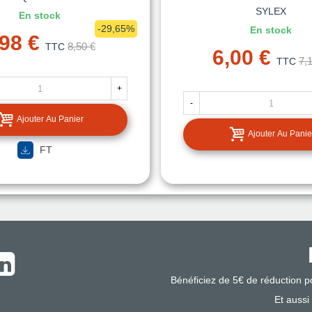
SYLEX
En stock
-29,65%
En stock
,98 €
8,50 €
TTC
6,00 €
7,
TTC
+
-
Ajouter Au Panier
Ajouter Au Panie
FT
Bénéficiez de 5€ de réduction 
Et aussi