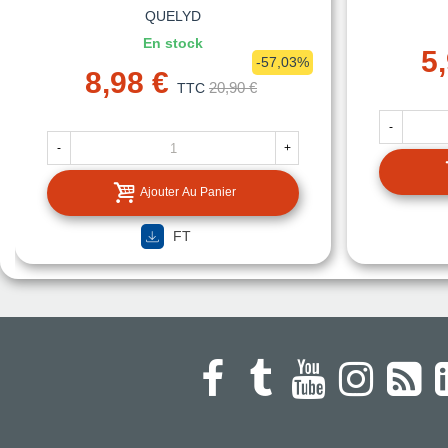
QUELYD
En stock
5
-57,03%
8,98 €
20,90 €
TTC
-
-
+
Ajouter Au Panier
FT