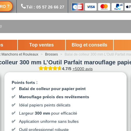
?
RO
Tél : 05 57 26 66 27
es
Top ventes
Blog et conseils
x Manchons et Rouleaux
>
Brosses
>
Balai de colleur 300 mm L’Outil Parfait m
colleur 300 mm L’Outil Parfait marouflage papi
4.7/5
+5000 avis
Points forts :
Balai de colleur pour papier peint
Marouflage précis des revêtements
Idéal papiers peints délicats
Largeur
300 mm
pour efficacité
Application uniforme sans bulles
Outil professionnel robuste