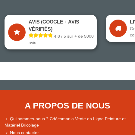
AVIS (GOOGLE + AVIS
L
Gr
VÉRIFIÉS)
co
4.8 / 5 sur + de 5000
avis
A PROPOS DE NOUS
Qui sommes-nous ? Cdécomania Vente en Ligne Peinture et
Matériel Bricolage
Nous contacter