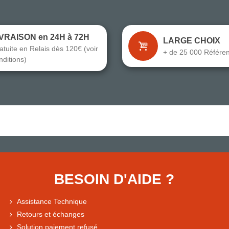
IVRAISON en 24H à 72H
LARGE CHOIX
atuite en Relais dès 120€ (voir
+ de 25 000 Référe
nditions)
BESOIN D'AIDE ?
Assistance Technique
Retours et échanges
Solution paiement refusé