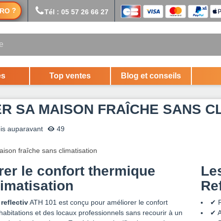
?
RO
Tél : 05 57 26 66 27
es
Top ventes
Blog et conseils
R SA MAISON FRAÎCHE SANS CL
is auparavant
49
er le confort thermique
Les
imatisation
Re
 reflectiv
ATH 101 est conçu pour améliorer le confort
✔ R
abitations et des locaux professionnels sans recourir à un
✔ A