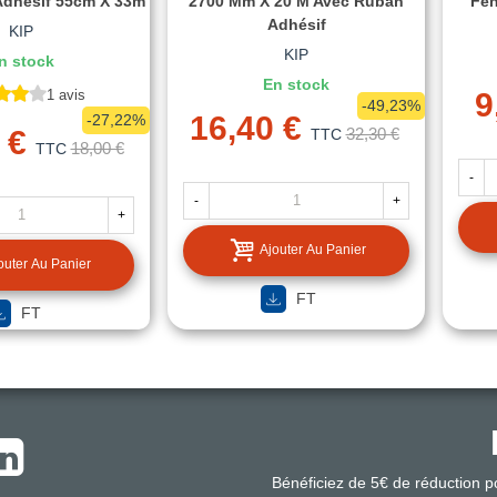
dhésif 55cm X 33m
2700 Mm X 20 M Avec Ruban
Fen
Adhésif
KIP
KIP
n stock
En stock
1 avis
9
-49,23%
16,40 €
-27,22%
 €
32,30 €
TTC
18,00 €
TTC
-
-
+
+
Ajouter Au Panier
outer Au Panier
FT
FT
Bénéficiez de 5€ de réduction 