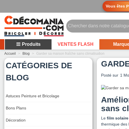
Vous êtes
P
Produits
VENTES FLASH
Marqu
Accueil
>
Blog
>
Garder sa maison fraîche sans climatisation
GARDE
CATÉGORIES DE
Posté sur
1 Mo
BLOG
Astuces Peinture et Bricolage
Amélior
sans cl
Bons Plans
Le
film solaire
Décoration
thermique des h