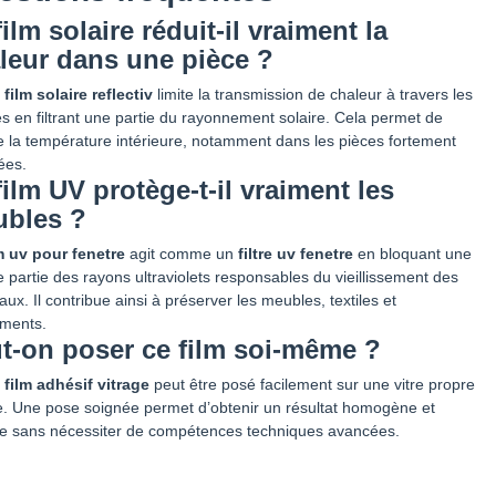
film solaire réduit-il vraiment la
leur dans une pièce ?
e
film solaire reflectiv
limite la transmission de chaleur à travers les
es en filtrant une partie du rayonnement solaire. Cela permet de
e la température intérieure, notamment dans les pièces fortement
ées.
film UV protège-t-il vraiment les
bles ?
m uv pour fenetre
agit comme un
filtre uv fenetre
en bloquant une
 partie des rayons ultraviolets responsables du vieillissement des
aux. Il contribue ainsi à préserver les meubles, textiles et
ements.
t-on poser ce film soi-même ?
e
film adhésif vitrage
peut être posé facilement sur une vitre propre
se. Une pose soignée permet d’obtenir un résultat homogène et
e sans nécessiter de compétences techniques avancées.