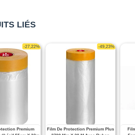
ITS LIÉS
-27,22%
-49,23%
otection Premium
Film De Protection Premium Plus
Fil