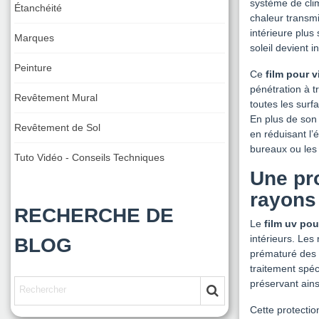
système de clim
Étanchéité
chaleur transmi
intérieure plus
Marques
soleil devient i
Peinture
Ce
film pour v
pénétration à tr
Revêtement Mural
toutes les surf
En plus de son 
Revêtement de Sol
en réduisant l’
bureaux ou les 
Tuto Vidéo - Conseils Techniques
Une pro
rayons
RECHERCHE DE
Le
film uv pou
intérieurs. Les
BLOG
prématuré des 
traitement spéc
préservant ains
Cette protectio