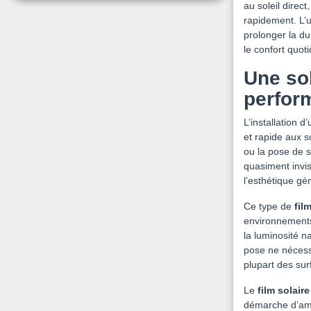
au soleil direc
rapidement. L’u
prolonger la d
le confort quoti
Une sol
perform
L’installation d
et rapide aux 
ou la pose de s
quasiment invis
l’esthétique gé
Ce type de
film
environnements 
la luminosité na
pose ne nécessi
plupart des sur
Le
film solaire
démarche d’amél