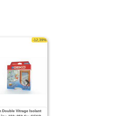
-12,39%
m Double Vitrage Isolant