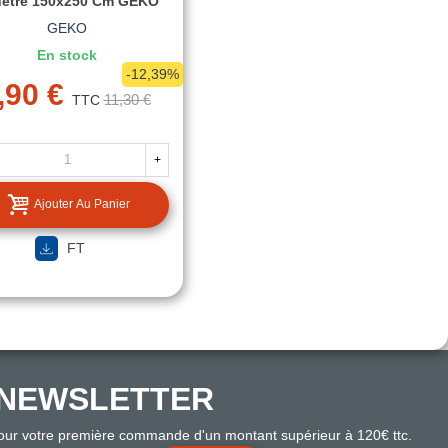
être 150x250 Cm GEKO
GEKO
En stock
-12,39%
,90 €
11,30 €
TTC
+
Ajouter Au Panier
FT
NEWSLETTER
pour votre première commande d'un montant supérieur à 120€ ttc.