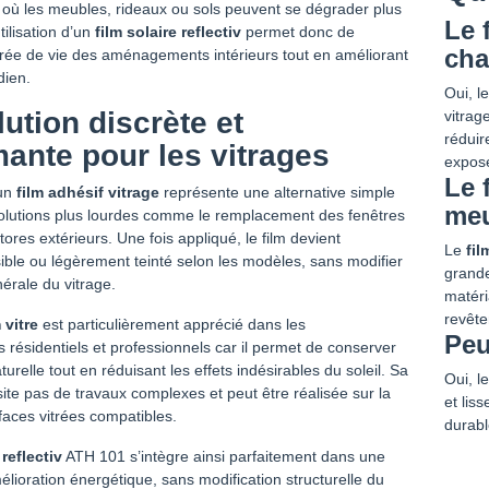
t, où les meubles, rideaux ou sols peuvent se dégrader plus
Le 
tilisation d’un
film solaire reflectiv
permet donc de
cha
urée de vie des aménagements intérieurs tout en améliorant
dien.
Oui, l
ution discrète et
vitrag
réduir
ante pour les vitrages
expos
Le 
’un
film adhésif vitrage
représente une alternative simple
meu
solutions plus lourdes comme le remplacement des fenêtres
tores extérieurs. Une fois appliqué, le film devient
Le
fil
ible ou légèrement teinté selon les modèles, sans modifier
grande
nérale du vitrage.
matéri
revêt
 vitre
est particulièrement apprécié dans les
Peu
résidentiels et professionnels car il permet de conserver
turelle tout en réduisant les effets indésirables du soleil. Sa
Oui, l
te pas de travaux complexes et peut être réalisée sur la
et lis
faces vitrées compatibles.
durabl
 reflectiv
ATH 101 s’intègre ainsi parfaitement dans une
ioration énergétique, sans modification structurelle du