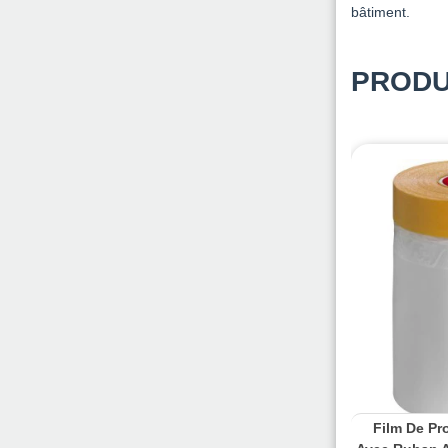
bâtiment.
PRODU
Film De Pr