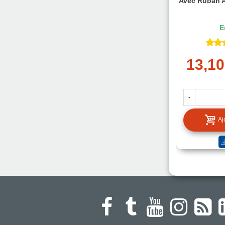
Avec Ruban A
E
13,10
-
Aj