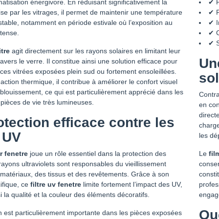
atisation énergivore. En réduisant significativement la
✔ P
se par les vitrages, il permet de maintenir une température
✔ P
 stable, notamment en période estivale où l’exposition au
✔ I
ntense.
✔ C
✔ S
itre
agit directement sur les rayons solaires en limitant leur
Un
avers le verre. Il constitue ainsi une solution efficace pour
aces vitrées exposées plein sud ou fortement ensoleillées.
so
action thermique, il contribue à améliorer le confort visuel
éblouissement, ce qui est particulièrement apprécié dans les
Contra
pièces de vie très lumineuses.
en con
direct
tection efficace contre les
charge
 UV
les dé
r fenetre
joue un rôle essentiel dans la protection des
Le
fil
 rayons ultraviolets sont responsables du vieillissement
conser
matériaux, des tissus et des revêtements. Grâce à son
consti
ifique, ce
filtre uv fenetre
limite fortement l’impact des UV,
profes
i la qualité et la couleur des éléments décoratifs.
engage
Qu
n est particulièrement importante dans les pièces exposées