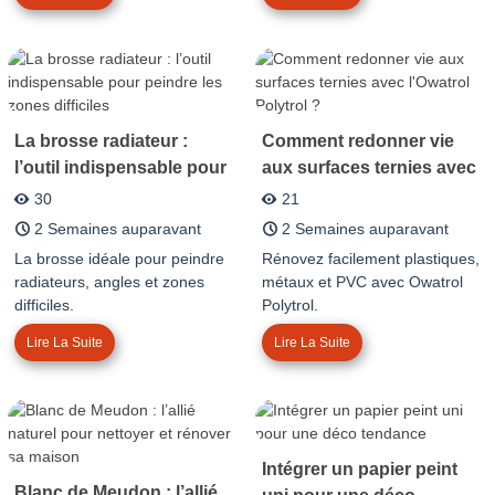
La brosse radiateur :
Comment redonner vie
l’outil indispensable pour
aux surfaces ternies avec
peindre les zones
l'Owatrol Polytrol ?
30
21
difficiles
2 Semaines auparavant
2 Semaines auparavant
La brosse idéale pour peindre
Rénovez facilement plastiques,
radiateurs, angles et zones
métaux et PVC avec Owatrol
difficiles.
Polytrol.
Lire La Suite
Lire La Suite
Intégrer un papier peint
Blanc de Meudon : l’allié