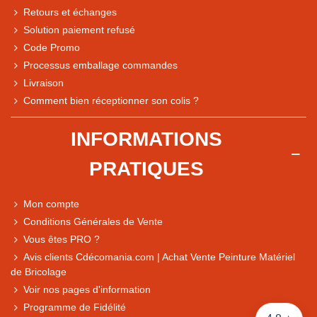
Retours et échanges
Solution paiement refusé
Code Promo
Processus emballage commandes
Livraison
Note du magasin sur Google
Comment bien réceptionner son colis ?
Comparaison des performances du magasin
+ de 5 500 avis
INFORMATIONS
● Exceptionnel
PRATIQUES
Express, Chez vous, Point relais, Retrait magasin
● Exceptionnel
Mon compte
Retours sous 14 jours
Conditions Générales de Vente
Vous êtes PRO ?
Avis clients Cdécomania.com | Achat Vente Peinture Matériel
● Exceptionnel
de Bricolage
CB, PayPal 4x, Google Pay, Apple Pay, Alma
Voir nos pages d'information
Programme de Fidélité