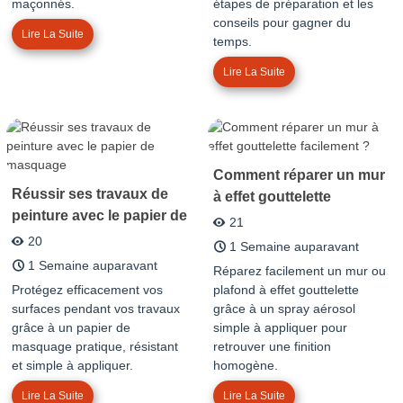
maçonnés.
étapes de préparation et les
conseils pour gagner du
Lire La Suite
temps.
Lire La Suite
Comment réparer un mur
Réussir ses travaux de
à effet gouttelette
peinture avec le papier de
facilement ?
21
masquage
20
1 Semaine auparavant
1 Semaine auparavant
Réparez facilement un mur ou
Protégez efficacement vos
plafond à effet gouttelette
surfaces pendant vos travaux
grâce à un spray aérosol
grâce à un papier de
simple à appliquer pour
masquage pratique, résistant
retrouver une finition
et simple à appliquer.
homogène.
Lire La Suite
Lire La Suite