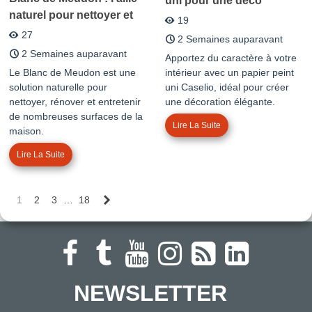
uni pour une déco
naturel pour nettoyer et
tendance
19
rénover sa maison
27
2 Semaines auparavant
2 Semaines auparavant
Apportez du caractère à votre
Le Blanc de Meudon est une
intérieur avec un papier peint
solution naturelle pour
uni Caselio, idéal pour créer
nettoyer, rénover et entretenir
une décoration élégante.
de nombreuses surfaces de la
Lire La Suite
maison.
Lire La Suite
Suivant
1
2
3
…
18
NEWSLETTER