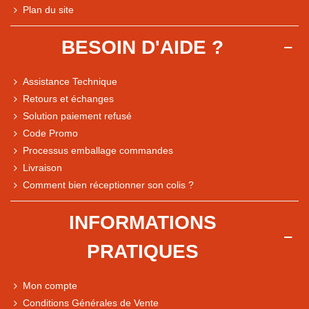
Plan du site
BESOIN D'AIDE ?
Assistance Technique
Retours et échanges
Solution paiement refusé
Code Promo
Processus emballage commandes
Livraison
Note du magasin sur Google
Comment bien réceptionner son colis ?
Comparaison des performances du magasin
+ de 5 500 avis
INFORMATIONS
● Exceptionnel
PRATIQUES
Express, Chez vous, Point relais, Retrait magasin
● Exceptionnel
Mon compte
Retours sous 14 jours
Conditions Générales de Vente