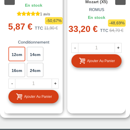
Mozart (x5)
En stock
ROMUS
1 avis
En stock
-50,67%
-48,69%
5,87 €
33,20 €
11,90 €
TTC
64,70 €
TTC
Conditionnement
-
+
12cm
14cm
Ajouter Au Panier
16cm
24cm
-
+
Ajouter Au Panier