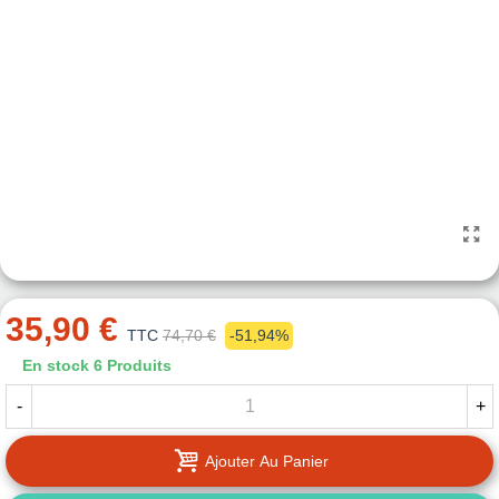
35,90 €
TTC
74,70 €
-51,94%
En stock
6 Produits
-
+
Ajouter Au Panier