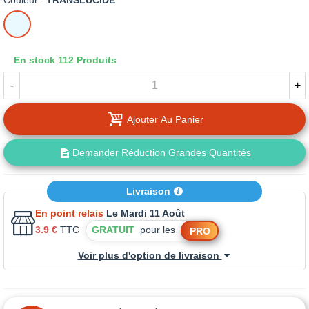
Couleur :
TRANSLUCIDE
TRANSLUCIDE
En stock
112 Produits
-
+
Ajouter Au Panier
Demander Réduction Grandes Quantités
Livraison
En point relais
Le Mardi 11 Août
3.9 €
TTC
GRATUIT
pour les
PRO
Voir plus d'option de livraison