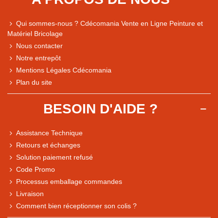
Qui sommes-nous ? Cdécomania Vente en Ligne Peinture et
Matériel Bricolage
Nous contacter
Notre entrepôt
Mentions Légales Cdécomania
Plan du site
BESOIN D'AIDE ?
Assistance Technique
Retours et échanges
Solution paiement refusé
Code Promo
Processus emballage commandes
Livraison
Note du magasin sur Google
Comment bien réceptionner son colis ?
Comparaison des performances du magasin