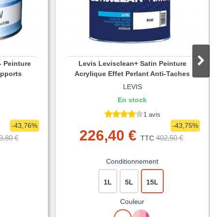
- Peinture
Levis Levisclean+ Satin Peinture
upports
Acrylique Effet Perlant Anti-Taches
LEVIS
En stock
1 avis
-43,76%
-43,75%
226,40 €
3,80 €
402,50 €
TTC
Conditionnement
1L
5L
15L
Couleur
BLANC
MISE