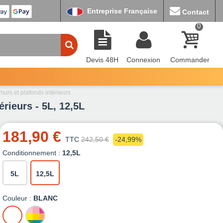
Entreprise Française
Contact
0
Devis 48H
Connexion
Commander
murs et plafonds intérieurs
rieurs - 5L, 12,5L
181,90 €
TTC
242,50 €
-24,99%
Conditionnement :
12,5L
5L
12,5L
Couleur :
BLANC
BLANC
MISE
A