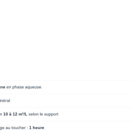
ane
en phase aqueuse
néral
on
10 à 12 m²/L
selon le support
ge au toucher :
1 heure