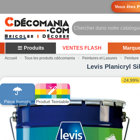
Vous êtes
P
Produits
VENTES FLASH
Marqu
Accueil
>
Tous les produits cdécomania
>
Peintures et Lasures
>
Peinture
Levis Planicryl S
-24,99%
Pièce humide
Produit Teintable