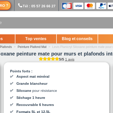
?
RO
Tél : 05 57 26 66 27
es
Top ventes
Blog et conseils
 Plafonds
>
Peinture Plafond Mat
>
Levis Planicryl Siloxane peinture mate pour 
iloxane peinture mate pour murs et plafonds inté
5/5
1 avis
Points forts :
Aspect mat minéral
Grande blancheur
Siloxane
pour résistance
Séchage 1 heure
Recouvrable 6 heures
Formats 5L et 12,5L