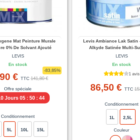
ygene Mat Peinture Murale
Levis Ambiance Lak Satin 
ure 0% De Solvant Ajouté
Alkyde Satinée Multi-S
LEVIS
LEVIS
En stock
En stock
-83,85%
90 €
1 avis
141,80 €
TTC
86,50 €
Offre spéciale
15
TTC
10 Jours
05 : 50 : 43
Conditionnement
Conditionnement
1L
2,5L
5L
10L
15L
Couleur
BLANC
MISE