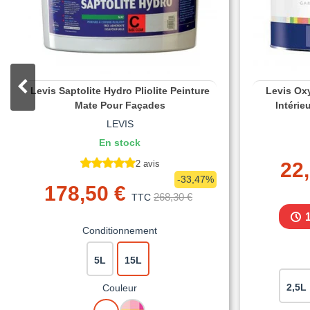
Levis Saptolite Hydro Pliolite Peinture
Levis Ox
Mate Pour Façades
Intérie
LEVIS
En stock
2 avis
22,
-33,47%
178,50 €
268,30 €
TTC
Conditionnement
5L
15L
2,5L
Couleur
BLANC
MISE