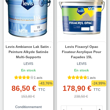
Levis Ambiance Lak Satin -
Levis Fixacryl Opac
Peinture Alkyde Satinée
Fixateur Acrylique Pour
Multi-Supports
Façades 15L
LEVIS
LEVIS
En stock
En stock
1 avis
1 avis
-43,76%
-24,99%
86,50 €
178,90 €
TTC
TTC
153,80 €
238,50 €
Conditionnement
-
+