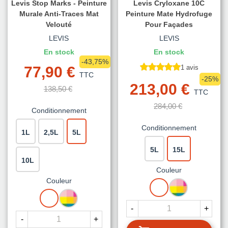
Levis Stop Marks - Peinture
Levis Cryloxane 10C
Murale Anti-Traces Mat
Peinture Mate Hydrofuge
Velouté
Pour Façades
LEVIS
LEVIS
En stock
En stock
-43,75%
77,90 €
1 avis
TTC
-25%
213,00 €
138,50 €
TTC
284,00 €
Conditionnement
Conditionnement
1L
2,5L
5L
5L
15L
10L
Couleur
Couleur
BLANC
MISE
BLANC
MISE
A
A
LA
-
+
LA
TEINTE
-
+
TEINTE