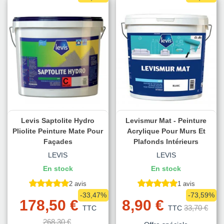
Levis Saptolite Hydro
Levismur Mat - Peinture
Pliolite Peinture Mate Pour
Acrylique Pour Murs Et
Façades
Plafonds Intérieurs
LEVIS
LEVIS
En stock
En stock
2 avis
1 avis
-33,47%
-73,59%
178,50 €
8,90 €
33,70 €
TTC
TTC
268,30 €