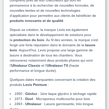
comprend près de 800 chercheurs qui sont en
permanence à la rechercher de nouvelles formules, de
nouvelles teintes et de nouvelles technologies
d’application pour permettre aux clients de bénéficier de
produits innovants et de qualité
.
Depuis sa création, la marque Levis est également
spécialisée dans le développement de solutions pour
la
protection du bois
. Au fil des années, la marque s’est
forgé une forte réputation dans le domaine de la
lasure
bois
. Aujourd’hui, Levis propose une large gamme de
lasure à destination de tous les chantiers. Vous
retrouverez notamment deux produits phares qui sont
l’
Ultralasur Classic
et l’
Ultralasur TX
(haute
performance et longue durée).
Quelques dates marquantes concernant la création des
produits
Levis Peinture
:
1950
-
Géolux
: 1ère laque glycéro à séchage rapide
1973
-
Duol
: Microporeux multicouche pour bois
1993
-
Ultralasur
: Lasure garnissante, très longue