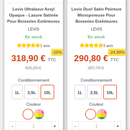
Levis Ultralasur Acryl
Levis Duol Satin Peinture
Opaque - Lasure Satinée
Microporeuse Pour
Pour Boiseries Extérieures
Boiseries Extérieures
LEVIS
LEVIS
En stock
En stock
1 avis
3 avis
-25%
-24,99%
318,90 €
290,80 €
TTC
TTC
425,20 €
387,70 €
Conditionnement
Conditionnement
1L
2,5L
10L
1L
2,5L
10L
Couleur
Couleur
BLANC
MISE
BLANC
MISE
A
A
LA
LA
-
+
-
+