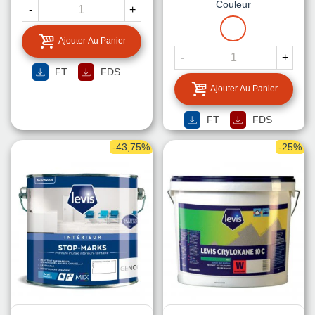
Couleur
LA
-
+
TEINTE
BLANC
Ajouter Au Panier
-
+
FT
FDS
Ajouter Au Panier
FT
FDS
-43,75%
-25%