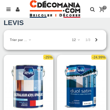
0
LEVIS
Suivant
Trier par ...
12
1/3
-25%
-24,99%