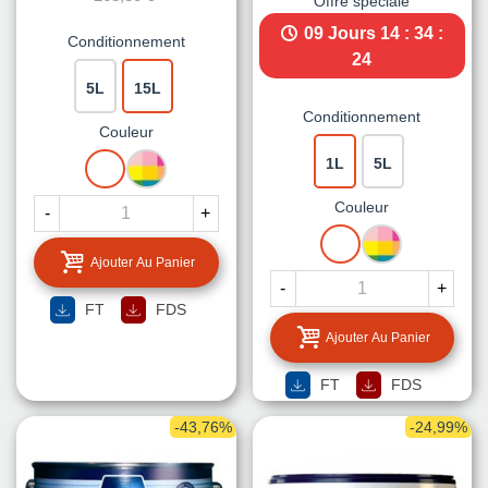
Offre spéciale
09 Jours
14 : 34 :
Conditionnement
23
5L
15L
Conditionnement
Couleur
BLANC
MISE
1L
5L
A
LA
Couleur
-
+
TEINTE
BLANC
MISE
A
Ajouter Au Panier
LA
-
+
TEINTE
FT
FDS
Ajouter Au Panier
FT
FDS
-43,76%
-24,99%