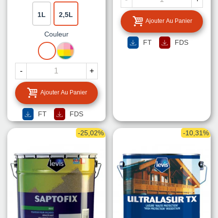
1L
2,5L
Ajouter Au Panier
Couleur
FT
FDS
BLANC
MISE
A
LA
-
+
TEINTE
Ajouter Au Panier
FT
FDS
-25,02%
-10,31%