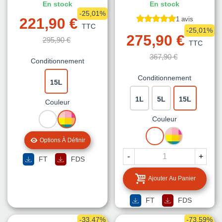
En stock
En stock
-25,01%
221,90 €
1 avis
TTC
-25,01%
275,90 €
295,90 €
TTC
367,90 €
Conditionnement
Conditionnement
15L
1L
5L
15L
Couleur
BLANC
MISE
Couleur
A
BLANC
MISE
LA
Options À Définir
A
TEINTE
LA
-
+
FT
FDS
TEINTE
Ajouter Au Panier
FT
FDS
-33,47%
-73,59%