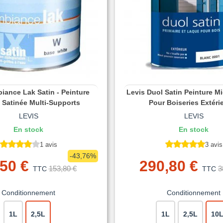
iance Lak Satin - Peinture
Levis Duol Satin Peinture M
 Satinée Multi-Supports
Pour Boiseries Extéri
LEVIS
LEVIS
En stock
En stock
1 avis
3 avis
-43,76%
50 €
290,80 €
153,80 €
3
TTC
TTC
Conditionnement
Conditionnement
1L
2,5L
1L
2,5L
10