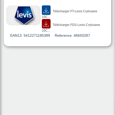
Télécharger FT-Levis Cryloxane
10C...
Télécharger FDS-Levis Cryloxane
10C...
EAN13:
5412271185389
Reference:
46650287