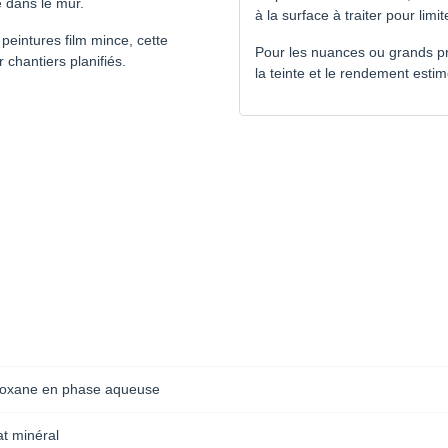
é dans le mur.
à la surface à traiter pour limi
peintures film mince, cette
Pour les nuances ou grands pro
chantiers planifiés.
la teinte et le rendement estim
loxane en phase aqueuse
t minéral