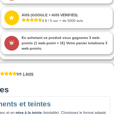
AVIS (GOOGLE + AVIS VÉRIFIÉS)
4.8 / 5 sur + de 5000 avis
En achetant ce produit vous gagnerez
3 web-
points
(1 web-point = 1€) Votre panier totalisera
3
web-points
.
5/5
1 AVIS
des
ents et teintes
lanc et en
mise à la teinte
(teintable). Choisissez le format adapté