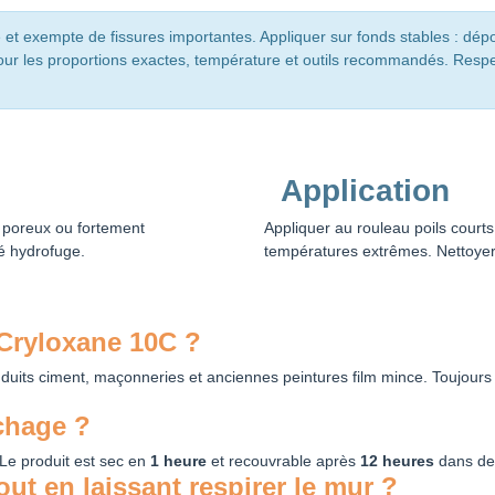
 et exempte de fissures importantes. Appliquer sur fonds stables : dép
e pour les proportions exactes, température et outils recommandés. Res
Application
s poreux ou fortement
Appliquer au rouleau poils courts
té hydrofuge.
températures extrêmes. Nettoyer
 Cryloxane 10C ?
uits ciment, maçonneries et anciennes peintures film mince. Toujours v
chage ?
 Le produit est sec en
1 heure
et recouvrable après
12 heures
dans des
out en laissant respirer le mur ?