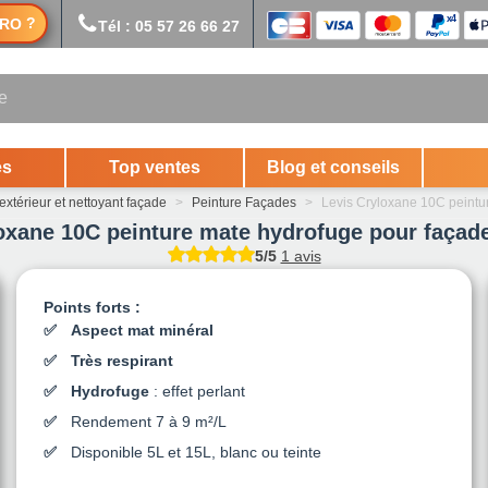
?
RO
Tél : 05 57 26 66 27
es
Top ventes
Blog et conseils
extérieur et nettoyant façade
>
Peinture Façades
>
Levis Cryloxane 10C peintu
oxane 10C peinture mate hydrofuge pour façade
5/5
1 avis
Points forts :
Aspect mat minéral
Très respirant
Hydrofuge
: effet perlant
Rendement 7 à 9 m²/L
Disponible 5L et 15L, blanc ou teinte