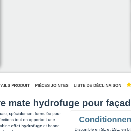
TAILS PRODUIT
PIÈCES JOINTES
LISTE DE DÉCLINAISON
re mate hydrofuge pour faça
se, spécialement formulée pour
Conditionnem
ections tout en apportant une
ombine
effet hydrofuge
et bonne
Disponible en
5L
et
15L
, en b