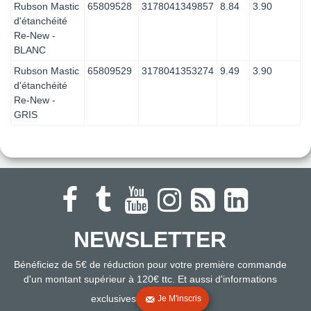
Rubson Mastic
65809528
3178041349857
8.84
3.90
d'étanchéité
Re-New -
BLANC
Rubson Mastic
65809529
3178041353274
9.49
3.90
d'étanchéité
Re-New -
GRIS
NEWSLETTER
Bénéficiez de 5€ de réduction pour votre première commande
d'un montant supérieur à 120€ ttc. Et aussi d'informations
exclusives
Je M'inscris