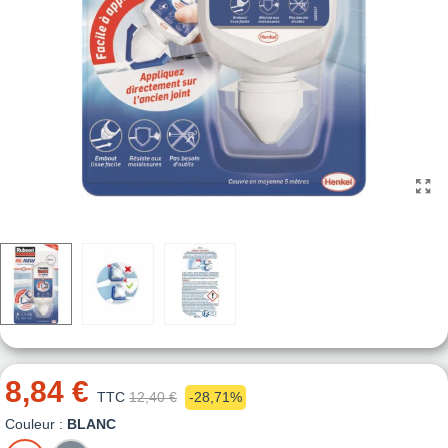
8,84 €
TTC
12,40 €
-28,71%
Couleur :
BLANC