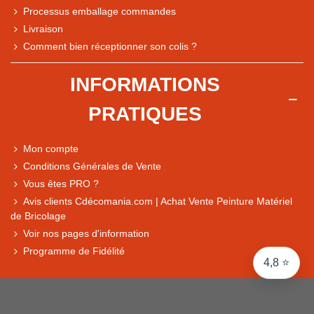
Processus emballage commandes
Livraison
Note du magasin sur Google
Comment bien réceptionner son colis ?
Comparaison des performances du magasin
+ de 5 500 avis
INFORMATIONS
● Exceptionnel
PRATIQUES
Express, Chez vous, Point relais, Retrait magasin
● Exceptionnel
Mon compte
Retours sous 14 jours
Conditions Générales de Vente
Vous êtes PRO ?
Avis clients Cdécomania.com | Achat Vente Peinture Matériel
● Exceptionnel
de Bricolage
CB, PayPal 4x, Google Pay, Apple Pay, Alma
Voir nos pages d'information
Programme de Fidélité
4,8 ⭐