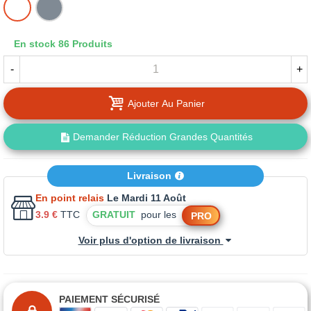
BLANC
GRIS
En stock
86 Produits
-
+
Ajouter Au Panier
Demander Réduction Grandes Quantités
Livraison
En point relais
Le Mardi 11 Août
3.9 €
TTC
GRATUIT
pour les
PRO
Voir plus d'option de livraison
PAIEMENT SÉCURISÉ