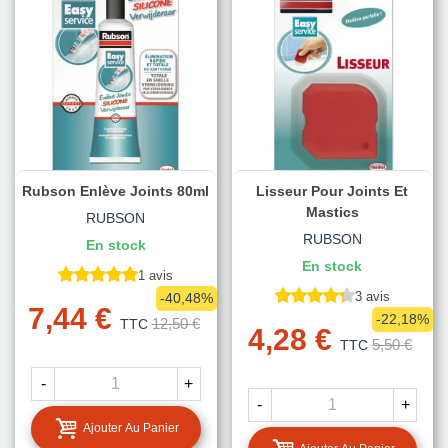
Rubson Enlève Joints 80ml
Lisseur Pour Joints Et
Mastics
RUBSON
RUBSON
En stock
En stock
1 avis
3 avis
-40,48%
7,44 €
-22,18%
12,50 €
TTC
4,28 €
5,50 €
TTC
-
+
-
+
Ajouter Au Panier