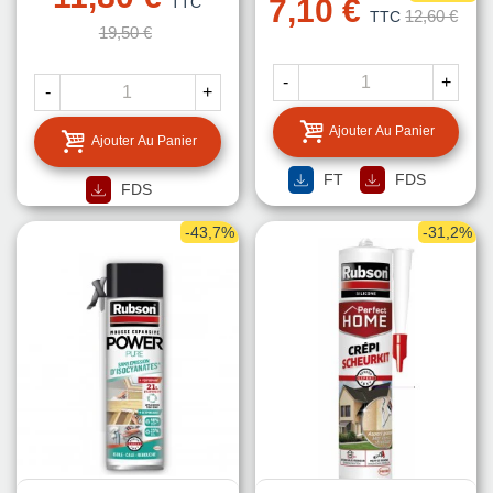
7,10 €
TTC
12,60 €
TTC
19,50 €
-
+
-
+
Ajouter Au Panier
Ajouter Au Panier
FT
FDS
FDS
-43,7%
-31,2%