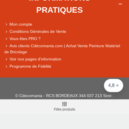
PRATIQUES
+ de 5 500 avis
● Exceptionnel
Mon compte
Express, Chez vous, Point relais, Retrait magasin
Conditions Générales de Vente
● Exceptionnel
Vous êtes PRO ?
Retours sous 14 jours
Avis clients Cdécomania.com | Achat Vente Peinture Matériel
de Bricolage
Voir nos pages d'information
● Exceptionnel
Programme de Fidélité
CB, PayPal 4x, Google Pay, Apple Pay, Alma
4,8 ⭐
© Cdecomania - RCS BORDEAUX 344 037 213 Siret :
344 037 213 001 31 - 1922-2026 Tous droits réservés
Filtre produits