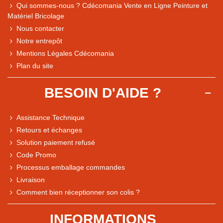
Qui sommes-nous ? Cdécomania Vente en Ligne Peinture et
Matériel Bricolage
Nous contacter
Notre entrepôt
Mentions Légales Cdécomania
Plan du site
BESOIN D'AIDE ?
Assistance Technique
Retours et échanges
Solution paiement refusé
Code Promo
Processus emballage commandes
Livraison
Comment bien réceptionner son colis ?
Note du magasin sur Google
INFORMATIONS
Comparaison des performances du magasin