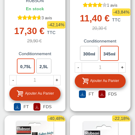
RUBSON
1 avis
En stock
-43,84%
11,40 €
3 avis
TTC
-42,14%
20,30 €
17,30 €
TTC
29,90 €
Conditionnement
Conditionnement
300ml
345ml
0,75L
2,5L
-
+
-
+
Ajouter Au Panier
Ajouter Au Panier
FT
FDS
FT
FDS
-40,48%
-22,18%