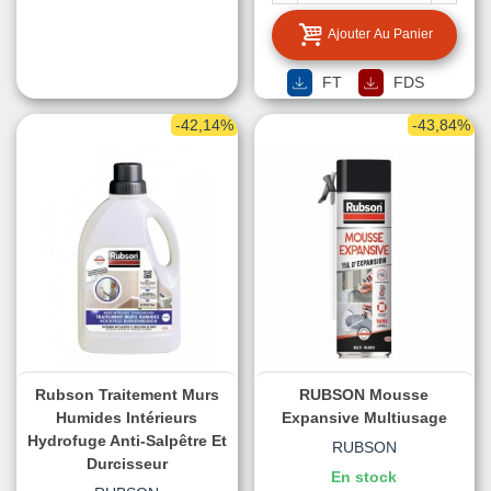
Ajouter Au Panier
FT
FDS
-42,14%
-43,84%
Rubson Traitement Murs
RUBSON Mousse
Humides Intérieurs
Expansive Multiusage
Hydrofuge Anti-Salpêtre Et
RUBSON
Durcisseur
En stock