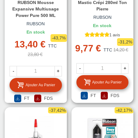
RUBSON Mousse
Mastic Crépi 280ml Ton
Expansive Multiusage
Pierre
Power Pure 500 ML
RUBSON
RUBSON
En stock
En stock
1 avis
-43,7%
13,40 €
-31,2%
9,77 €
TTC
14,20 €
TTC
23,80 €
-
+
-
+
Ajouter Au Panier
Ajouter Au Panier
FT
FDS
FT
FDS
-37,42%
-42,17%