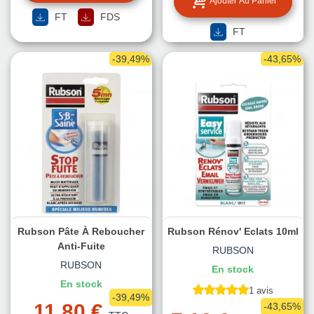
Ajouter Au Panier
FT
FDS
FT
-39,49%
-43,65%
Rubson Pâte À Reboucher
Rubson Rénov' Eclats 10ml
Anti-Fuite
RUBSON
RUBSON
En stock
En stock
1 avis
-39,49%
11,80 €
-43,65%