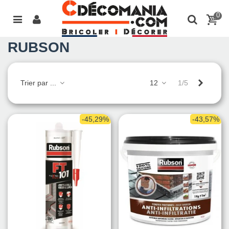
0
RUBSON
Suivant
Trier par ...
12
1/5
-45,29%
-43,57%