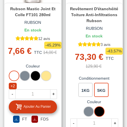
Rubson Mastic Joint Et
Revêtement D'étanchéité
Colle FT101 280ml
Toiture Anti-Infiltrations
Rubson
RUBSON
RUBSON
En stock
En stock
12 avis
3 avis
-45,29%
7,66 €
-43,57%
14,00 €
TTC
73,30 €
TTC
Couleur
129,90 €
BLANC
GRIS
NOIR
TON
Conditionnement
PIERRE
+2
1KG
5KG
-
+
Couleur
Ajouter Au Panier
GRIS
NOIR
FT
FDS
-
+