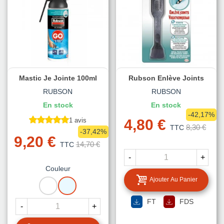
Mastic Je Jointe 100ml
Rubson Enlève Joints
RUBSON
RUBSON
En stock
En stock
-42,17%
1 avis
4,80 €
8,30 €
TTC
-37,42%
9,20 €
14,70 €
TTC
-
+
Couleur
Ajouter Au Panier
BLANC
TRANSLUCIDE
FT
FDS
-
+