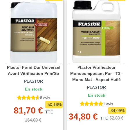
Plastor Fond Dur Universel
Plastor Vitrificateur
Avant Vitrification Prim'So
Monocomposant Pur - T3 -
Mono Mat - Aspect Huilé
PLASTOR
PLASTOR
En stock
En stock
8 avis
1 avis
-50,18%
81,70 €
-34,09%
TTC
34,80 €
52,80 €
TTC
164,00 €