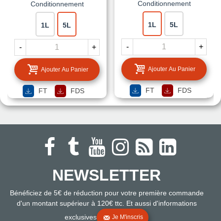
Conditionnement
Conditionnement
1L
5L
1L
5L
-
+
-
+
Ajouter Au Panier
Ajouter Au Panier
FT
FDS
FT
FDS
NEWSLETTER
Bénéficiez de 5€ de réduction pour votre première commande
d'un montant supérieur à 120€ ttc. Et aussi d'informations
exclusives
Je M'inscris