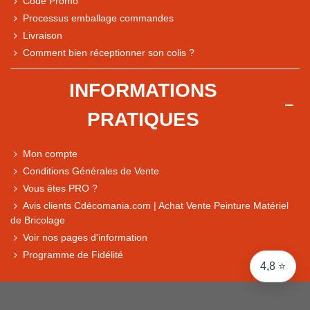
Code Promo
Processus emballage commandes
Livraison
Note du magasin sur Google
Comment bien réceptionner son colis ?
Comparaison des performances du magasin
+ de 5 500 avis
INFORMATIONS
● Exceptionnel
PRATIQUES
Express, Chez vous, Point relais, Retrait magasin
● Exceptionnel
Mon compte
Retours sous 14 jours
Conditions Générales de Vente
Vous êtes PRO ?
Avis clients Cdécomania.com | Achat Vente Peinture Matériel
● Exceptionnel
de Bricolage
CB, PayPal 4x, Google Pay, Apple Pay, Alma
Voir nos pages d'information
Programme de Fidélité
4,8 ⭐