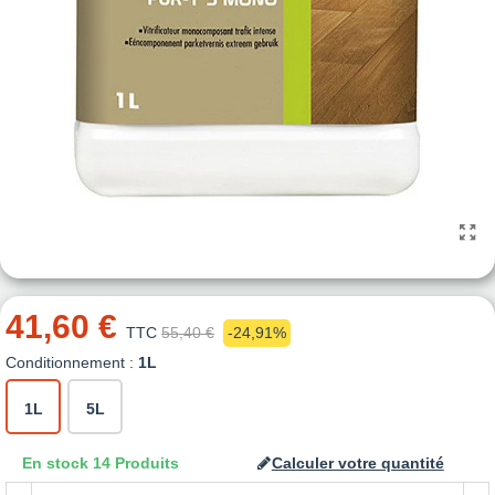
41,60 €
TTC
55,40 €
-24,91%
Conditionnement :
1L
1L
5L
En stock
14 Produits
Calculer votre quantité