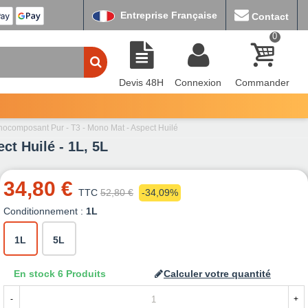
Entreprise Française
Contact
0
Devis 48H
Connexion
Commander
Monocomposant Pur - T3 - Mono Mat - Aspect Huilé
ct Huilé - 1L, 5L
34,80 €
TTC
52,80 €
-34,09%
Conditionnement :
1L
1L
5L
En stock
6 Produits
Calculer votre quantité
-
+