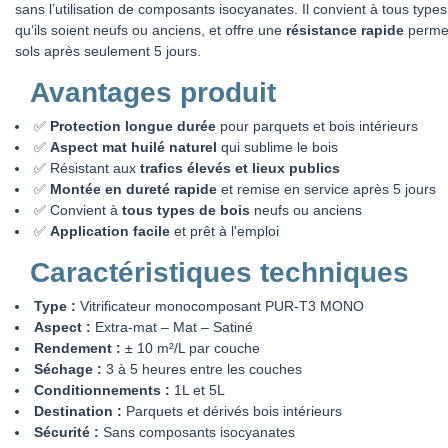
sans l’utilisation de composants isocyanates. Il convient à tous type
qu’ils soient neufs ou anciens, et offre une
résistance rapide
permet
sols après seulement 5 jours.
Avantages produit
✅
Protection longue durée
pour parquets et bois intérieurs
✅
Aspect mat huilé naturel
qui sublime le bois
✅ Résistant aux
trafics élevés et lieux publics
✅
Montée en dureté rapide
et remise en service après 5 jours
✅ Convient à
tous types de bois
neufs ou anciens
✅
Application facile
et prêt à l'emploi
Caractéristiques techniques
Type :
Vitrificateur monocomposant PUR-T3 MONO
Aspect :
Extra-mat – Mat – Satiné
Rendement :
± 10 m²/L par couche
Séchage :
3 à 5 heures entre les couches
Conditionnements :
1L et 5L
Destination :
Parquets et dérivés bois intérieurs
Sécurité :
Sans composants isocyanates