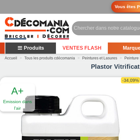
Vous êtes
P
Produits
VENTES FLASH
Marqu
Accueil
>
Tous les produits cdécomania
>
Peintures et Lasures
>
Peinture 
Plastor Vitrific
-34,09%
A+
Emission dans
l'air