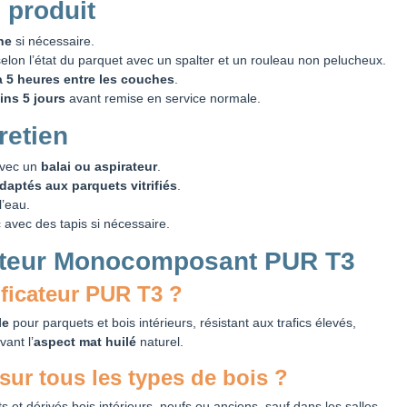
 produit
he
si nécessaire.
elon l’état du parquet avec un spalter et un rouleau non pelucheux.
à 5 heures entre les couches
.
ins 5 jours
avant remise en service normale.
retien
avec un
balai ou aspirateur
.
daptés aux parquets vitrifiés
.
l’eau.
c avec des tapis si nécessaire.
cateur Monocomposant PUR T3
rificateur PUR T3 ?
le
pour parquets et bois intérieurs, résistant aux trafics élevés,
vant l’
aspect mat huilé
naturel.
é sur tous les types de bois ?
ts et dérivés bois intérieurs, neufs ou anciens, sauf dans les salles