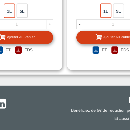
1L
5L
1L
5L
+
-
Ajouter Au Panier
Ajouter Au Panie
FT
FDS
FT
FDS
Bénéficiez de 5€ de réduction 
Et aussi