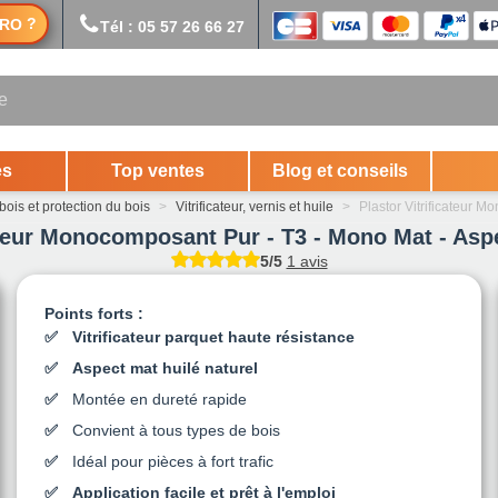
?
RO
Tél : 05 57 26 66 27
es
Top ventes
Blog et conseils
bois et protection du bois
>
Vitrificateur, vernis et huile
>
Plastor Vitrificateur 
ateur Monocomposant Pur - T3 - Mono Mat - Aspe
5/5
1 avis
Points forts :
Vitrificateur parquet haute résistance
Aspect mat huilé naturel
Montée en dureté rapide
Convient à tous types de bois
Idéal pour pièces à fort trafic
Application facile et prêt à l'emploi