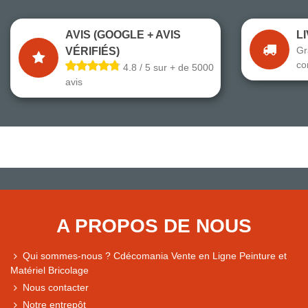
AVIS (GOOGLE + AVIS
L
Gr
VÉRIFIÉS)
co
4.8 / 5 sur + de 5000
avis
A PROPOS DE NOUS
Qui sommes-nous ? Cdécomania Vente en Ligne Peinture et
Matériel Bricolage
Nous contacter
Notre entrepôt