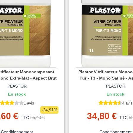
itrificateur Monocomposant
Plastor Vitrificateur Mon
Mono Extra-Mat - Aspect Brut
Pur - T3 - Mono Satiné - A
PLASTOR
PLASTOR
En stock
En stock
1 avis
4 avis
-24,91%
,60 €
34,80 €
55,40 €
55
TTC
TTC
Conditionnement
Conditionnement