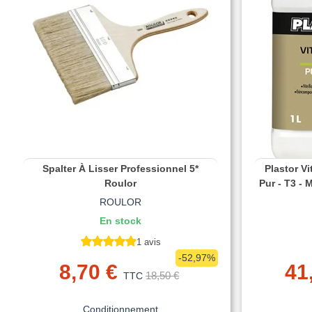
Spalter À Lisser Professionnel 5*
Plastor V
Roulor
Pur - T3 - 
ROULOR
En stock
1 avis
-52,97%
8,70 €
41
18,50 €
TTC
Conditionnement