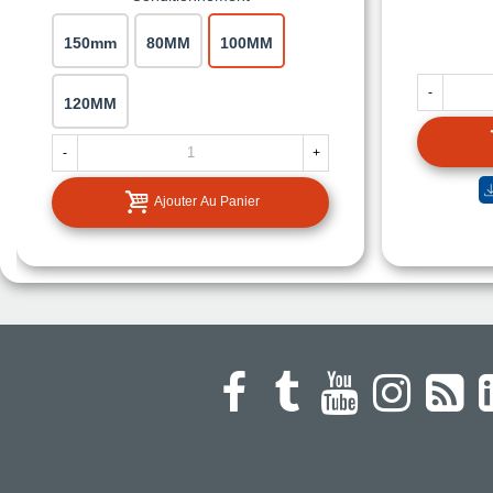
150mm
80MM
100MM
-
120MM
-
+
Ajouter Au Panier