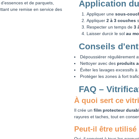
Application du
s d’essences et de parquets,
tant une remise en service des
Appliquer une
sous-couc
Appliquer
2 à 3 couches
s
Respecter un temps de
3 
Laisser durcir le sol
au mo
Conseils d'ent
Dépoussiérer régulièrement 
Nettoyer avec des
produits a
Éviter les lavages excessifs à 
Protéger les zones à fort trafi
FAQ – Vitrifi
À quoi sert ce vit
Il crée un
film protecteur durab
rayures et taches, tout en conser
Peut-il être utilis
Oui, il convient à tous les parque