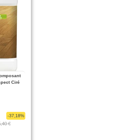
ocomposant
spect Ciré
-37,18%
,40 €