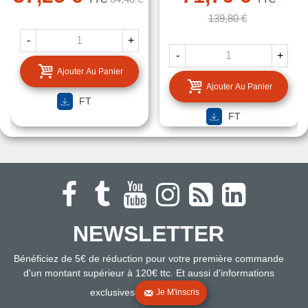
139,80 €
-
+
-
+
Ajouter Au Panier
Ajouter Au Panier
FT
FT
NEWSLETTER
Bénéficiez de 5€ de réduction pour votre première commande
d'un montant supérieur à 120€ ttc. Et aussi d'informations
exclusives
Je M'inscris