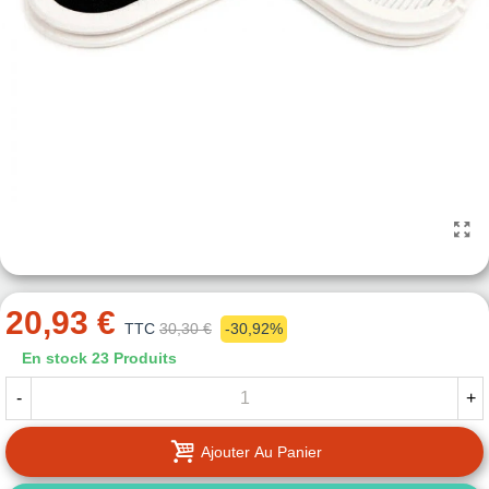
20,93 €
TTC
30,30 €
-30,92%
En stock
23 Produits
-
+
Ajouter Au Panier