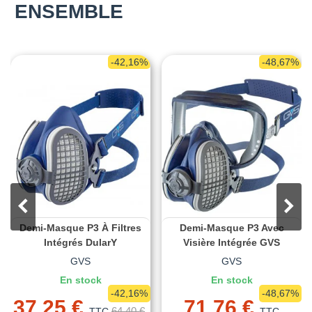
ENSEMBLE
-42,16%
-48,67%
Demi-Masque P3 À Filtres
Demi-Masque P3 Avec
Intégrés DularY
Visière Intégrée GVS
GVS
GVS
En stock
En stock
-42,16%
-48,67%
37,25 €
71,76 €
64,40 €
TTC
TTC