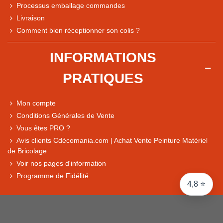
Processus emballage commandes
Livraison
Note du magasin sur Google
Comment bien réceptionner son colis ?
Comparaison des performances du magasin
+ de 5 500 avis
INFORMATIONS
● Exceptionnel
PRATIQUES
Express, Chez vous, Point relais, Retrait magasin
● Exceptionnel
Mon compte
Retours sous 14 jours
Conditions Générales de Vente
Vous êtes PRO ?
Avis clients Cdécomania.com | Achat Vente Peinture Matériel
● Exceptionnel
de Bricolage
CB, PayPal 4x, Google Pay, Apple Pay, Alma
Voir nos pages d'information
Programme de Fidélité
4,8 ⭐