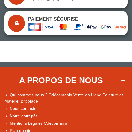
PAIEMENT SÉCURISÉ
A PROPOS DE NOUS
Qui sommes-nous ? Cdécomania Vente en Ligne Peinture et
Matériel Bricolage
Nous contacter
Notre entrepôt
Mentions Légales Cdécomania
Plan du site