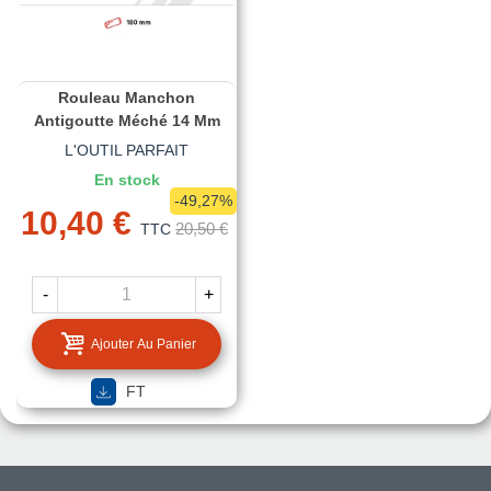
Rouleau Manchon
Antigoutte Méché 14 Mm
L'OUTIL PARFAIT
En stock
-49,27%
10,40 €
20,50 €
TTC
-
+
Ajouter Au Panier
FT