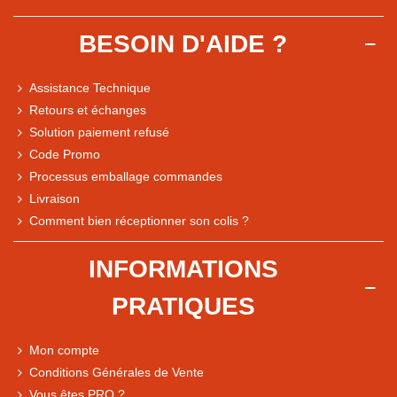
BESOIN D'AIDE ?
Assistance Technique
Retours et échanges
Solution paiement refusé
Code Promo
Processus emballage commandes
Livraison
Note du magasin sur Google
Comment bien réceptionner son colis ?
Comparaison des performances du magasin
+ de 5 500 avis
INFORMATIONS
● Exceptionnel
PRATIQUES
Express, Chez vous, Point relais, Retrait magasin
● Exceptionnel
Mon compte
Retours sous 14 jours
Conditions Générales de Vente
Vous êtes PRO ?